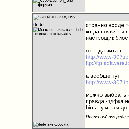
20.12.2008, 11:27
dude
странно вроде 
когда появится 
любитель троек нахаляву
настрощик биос
отсюда читал
http://www-307.i
ftp://ftp.softwar
а вообще тут
http://www-307.ib
можно выбрать н
правда -пдфка н
bios ну и там до
Последний раз редак