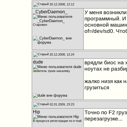
20.12.2008, 12:12
_CyberDaemon_
У меня возникли
программный. И 
основной машине
Старожил
of=/dev/sd0. Чт
20.12.2008, 12:24
dude
врядли биос на
ноутах не разб
любитель троек нахаляву
жалко низя как 
грузиться
02.01.2009, 23:23
Hip
Точно по F2 груз
перезагрузке...
В процессе регистрации по e-mail