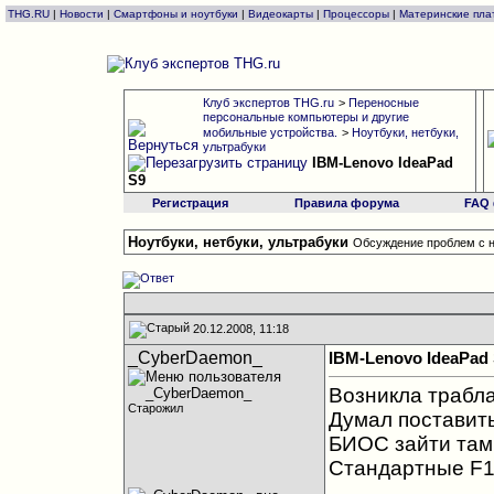
THG.RU
|
Новости
|
Смартфоны и ноутбуки
|
Видеокарты
|
Процессоры
|
Материнские пла
Клуб экспертов THG.ru
>
Переносные
персональные компьютеры и другие
мобильные устройства.
>
Ноутбуки, нетбуки,
ультрабуки
IBM-Lenovo IdeaPad
S9
Регистрация
Правила форума
FAQ
Ноутбуки, нетбуки, ультрабуки
Обсуждение проблем с н
20.12.2008, 11:18
_CyberDaemon_
IBM-Lenovo IdeaPad
Возникла трабла
Старожил
Думал поставить 
БИОС зайти там,
Стандартные F1