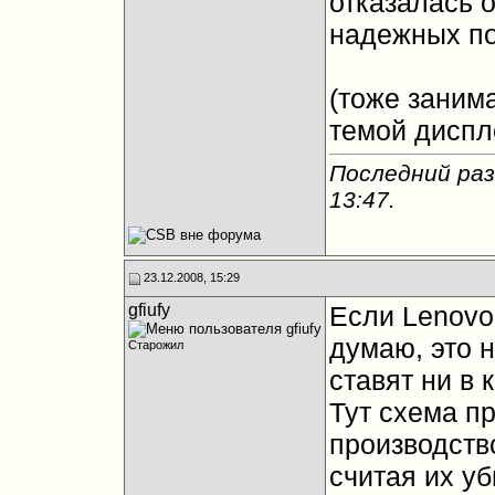
отказалась о
надежных по
(тоже заним
темой дисп
Последний раз
13:47
.
23.12.2008, 15:29
gfiufy
Если Lenovo
думаю, это н
Старожил
ставят ни в 
Тут схема пр
производство
считая их у