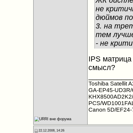
ЖК диспле
не критичн
дюймов по
3. на тре
тем лучше
- не крити
IPS матрица 
смысл?
__________
Toshiba Satellit
GA-EP45-UD3R/Q
KHX8500AD2K2
PCS/WD1001FALS
Canon 5D/EF24-70
22.12.2008, 14:26