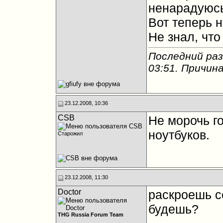
ненарадуюсь
Вот теперь н
Не знал, что
Последний раз 
03:51
. Причин
23.12.2008, 10:36
CSB
Не морочь го
ноутбуков.
Старожил
23.12.2008, 11:30
Doctor
раскроешь се
будешь?
THG Russia Forum Team