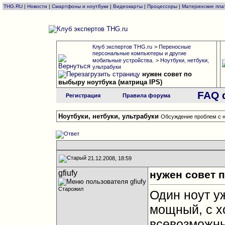
THG.RU
|
Новости
|
Смартфоны и ноутбуки
|
Видеокарты
|
Процессоры
|
Материнские пла
Клуб экспертов THG.ru
>
Переносные
персональные компьютеры и другие
мобильные устройства.
>
Ноутбуки, нетбуки,
ультрабуки
нужен совет по
выбыру ноутбука (матрица IPS)
FAQ 
Регистрация
Правила форума
Ноутбуки, нетбуки, ультрабуки
Обсуждение проблем с н
21.12.2008, 18:59
gfiufy
нужен совет п
Старожил
Один ноут уж
мощный, с х
всевозможн