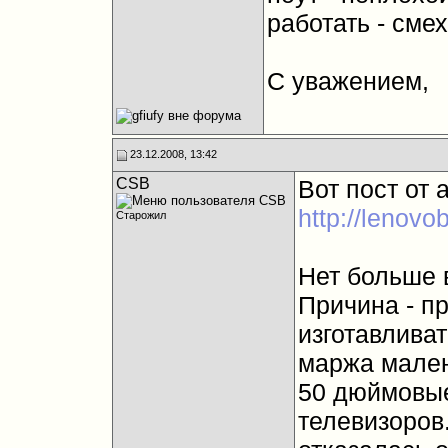
работать - сме
С уважением,
23.12.2008, 13:42
CSB
Вот пост от 
http://lenov
Старожил
Нет больше 
Причина - п
изготавлива
маржа мален
50 дюймовые
телевизоров