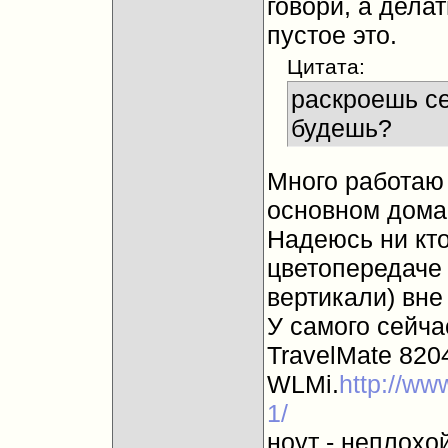
говори, а дела
пустое это.
Цитата:
раскроешь се
будешь?
Много работаю
основном дома,
Надеюсь ни кто
цветопередаче 
вертикали) вне
У самого сейча
TravelMate 820
WLMi.
http://ww
1/
ноут - неплохо