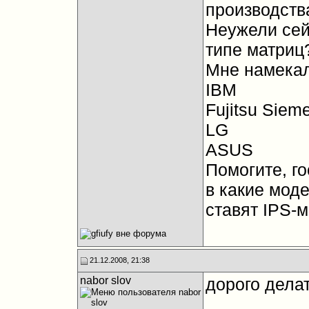
производств
Неужели сей
типе матриц
Мне намекали
IBM
Fujitsu Siem
LG
ASUS
Помогите, го
в какие мод
ставят IPS-
21.12.2008, 21:38
nabor slov
дорого делат
__________