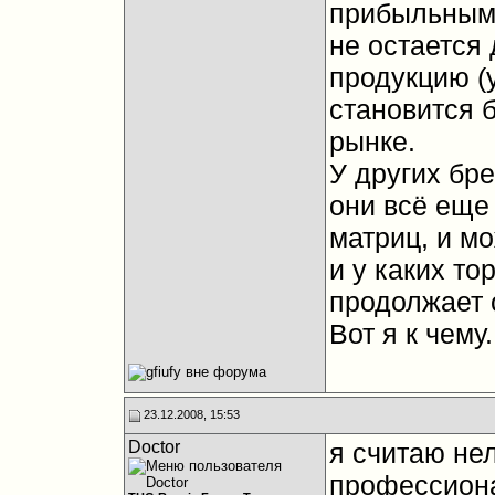
прибыльным,
не остается 
продукцию (
становится 
рынке.
У других бр
они всё еще
матриц, и мо
и у каких то
продолжает 
Вот я к чему.
23.12.2008, 15:53
Doctor
я считаю не
профессиона