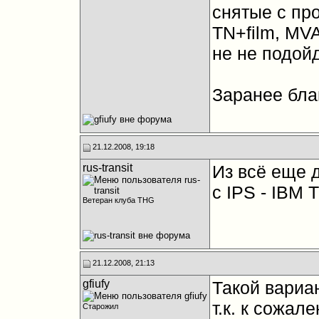
снятые с про
TN+film, MVA
не не подойд
Заранее бла
21.12.2008, 19:18
rus-transit
Из всё еще 
c IPS - IBM T
Ветеран клуба THG
21.12.2008, 21:13
gfiufy
Такой вариан
т.к. к сожал
Старожил