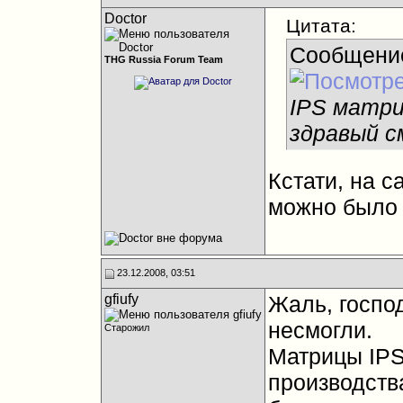
Doctor
Цитата:
Сообщени
THG Russia Forum Team
IPS матри
здравый с
Кстати, на с
можно было 
23.12.2008, 03:51
gfiufy
Жаль, господ
несмогли.
Старожил
Матрицы IPS
производства