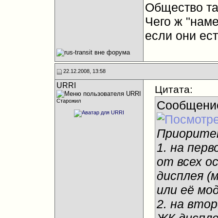
Общество та
Чего ж "наме
если они ест
22.12.2008, 13:58
URRI
Цитата:
Старожил
Сообщени
Приорите
1. на пер
от всех о
дисплея (
или её мо
2. на вто