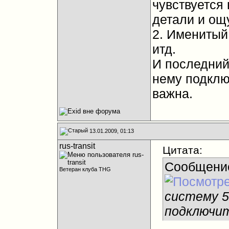
чувствуется
детали и ощ
2. Именитый
итд.
И последний 
нему подклю
важна.
13.01.2009, 01:13
rus-transit
Цитата:
Сообщени
Ветеран клуба THG
систему 5
подключи