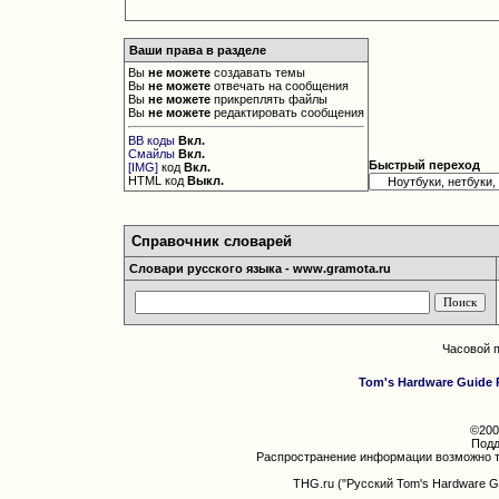
Ваши права в разделе
Вы
не можете
создавать темы
Вы
не можете
отвечать на сообщения
Вы
не можете
прикреплять файлы
Вы
не можете
редактировать сообщения
BB коды
Вкл.
Смайлы
Вкл.
Быстрый переход
[IMG]
код
Вкл.
HTML код
Выкл.
Справочник словарей
Словари русского языка - www.gramota.ru
Часовой 
Tom's Hardware Guide 
©200
Подд
Распространение информации возможно т
THG.ru ("Русский Tom's Hardware G