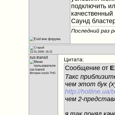
подключить ил
качественный 
Саунд бластер
Последний раз р
12.01.2009, 16:22
rus-transit
Цитата:
Сообщение от
E
Ветеран клуба THG
Такс приблизит
чем этот бук (х
http://hotline.u
чем 2-представ
я так понял кач