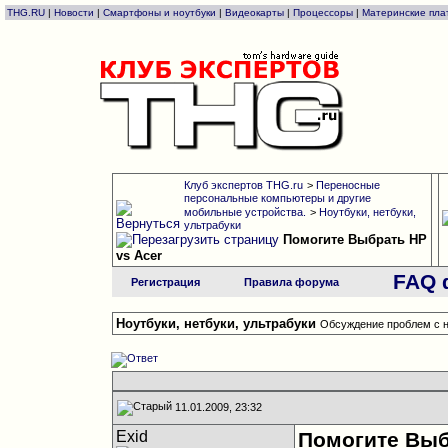
THG.RU
|
Новости
|
Смартфоны и ноутбуки
|
Видеокарты
|
Процессоры
|
Материнские пла
Клуб экспертов THG.ru
>
Переносные
персональные компьютеры и другие
мобильные устройства.
>
Ноутбуки, нетбуки,
ультрабуки
Помогите Выбрать HP
vs Acer
FAQ 
Регистрация
Правила форума
Ноутбуки, нетбуки, ультрабуки
Обсуждение проблем с н
11.01.2009, 23:32
Exid
Помогите Выб