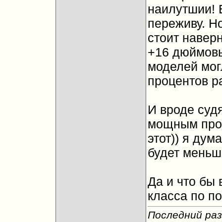
наилутшии! 
переживу. Н
стоит навер
+16 дюймовы
моделей мог
процентов р
И вроде судя
мощным проц
этот)) я дум
будет меньш
Да и что бы 
класса по п
Последний раз