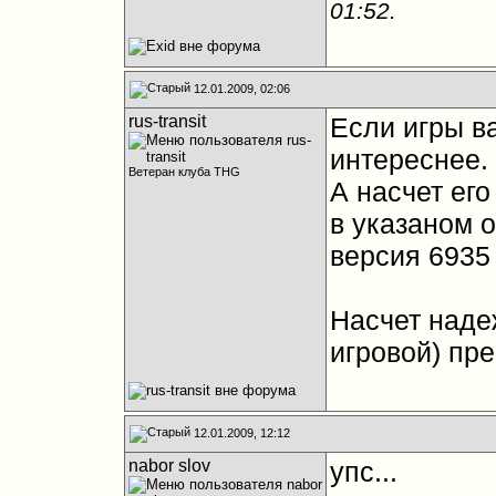
01:52
.
12.01.2009, 02:06
rus-transit
Если игры в
интереснее.
Ветеран клуба THG
А насчет ег
в указаном 
версия 6935 
Насчет наде
игровой) пр
12.01.2009, 12:12
nabor slov
упс...