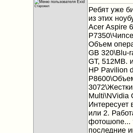
Старожил
Ребят уже б
из этих ноу
Acer Aspire 
P7350\Чипсе
Объем опера
GB 320\Blu-
GT, 512MB. 
HP Pavilion d
P8600\Объем
3072\Жестки
Multi\NVidia
Интересует в
или 2. Работ
фотошопе...
последние и