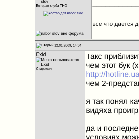
__________
Ветеран клуба THG
все что дается 
12.01.2009, 14:34
Exid
Такс приблизи
чем этот бук (
Старожил
http://hotline
чем 2-предст
я так понял к
видяха проигр
да и последне
условиях можн