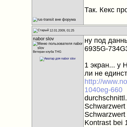
Так. Кекс пр
12.01.2009, 01:25
nabor slov
ну под данны
6935G-734G3
Ветеран клуба THG
1 экран... у
ли не единст
http://www.no
1040eg-660
durchschnitt
Schwarzwert 
Schwarzwert 
Kontrast bei