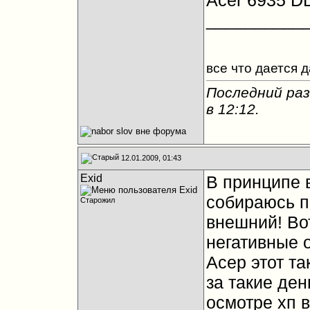
Acer 6935 DD
__________
все что дается 
Последний раз
в
12:12
.
12.01.2009, 01:43
Exid
В принципе 
собираюсь п
Старожил
внешний! Во
негативные о
Асер этот та
за такие ден
осмотре хп 