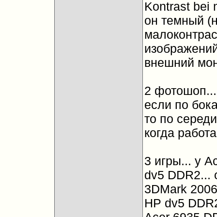
Kontrast bei 
он темный (н
малоконтрас
изображений
внешний мон
2 фотошоп...
если по бок
то по середи
когда работ
3 игры... у 
dv5 DDR2... 
3DMark 2006.
HP dv5 DDR2 