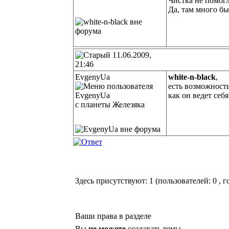
Чистка не помогла
Да, там много бы
11.06.2009,
21:46
EvgenyUa
white-n-black
,
есть возможност
как он ведет себ
с планеты Железяка
Здесь присутствуют: 1
(пользователей: 0 , г
Ваши права в разделе
Вы
не можете
создавать темы