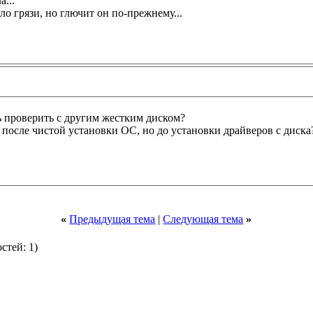
...
ло грязи, но глючит он по-прежнему...
ь проверить с другим жестким диском?
я после чистой установки ОС, но до установки драйверов с диска
«
Предыдущая тема
|
Следующая тема
»
остей: 1)