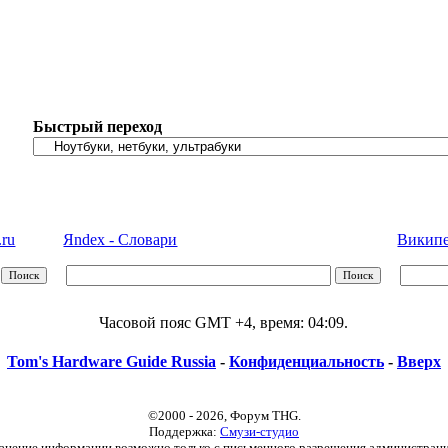
Быстрый переход
.ru
Яndex - Словари
Википед
Часовой пояс GMT +4, время:
04:09
.
Tom's Hardware Guide Russia
-
Конфиденциальность
-
Вверх
©2000 - 2026, Форум THG.
Поддержка:
Смузи-студио
анение информации возможно только с письменного разрешения администраци