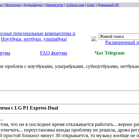
ты
|
Мониторы
|
Аудио/видео
|
Накопители
|
Собери сам
|
Софт
|
Домашний ПК
осные персональные компьютеры и
>
Ноутбуки, нетбуки, ультрабуки
Расширенный 
орума
FAQ форума
Чат Telegram
е проблем с ноутбуками, ультрабуками, субноутбуками, нетбука
ема с LG P1 Express Dual
..
том, что он в последнее время отказывается работать... вернее ра
 отвечать... переустановка винды проблему не решила, дрова рег
й простой блокнот минут 30 открывается, то музыку вообще не п