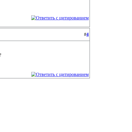
#
4
?