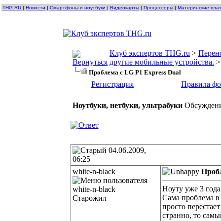
THG.RU
|
Новости
|
Смартфоны и ноутбуки
|
Видеокарты
|
Процессоры
|
Материнские пла
Клуб экспертов THG.ru
>
Перен
другие мобильные устройства.
Проблема с LG P1 Express Dual
Регистрация
Правила ф
Ноутбуки, нетбуки, ультрабуки
Обсуждени
04.06.2009,
06:25
white-n-black
Пробл
Ноуту уже 3 года.
Сама проблема в 
Старожил
просто перестает
странно, то самы