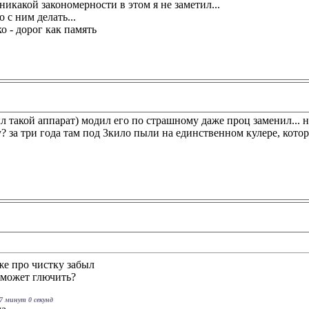
 никакой закономерности в этом я не заметил...
о с ним делать...
о - дорог как память
ыл такой аппарат) модил его по страшному
даже проц заменил... н
? за три года там под 3кило пыли на единственном кулере, котор
же про чистку забыл
о может глючить?
37 минут 0 секунд