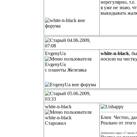
нерегулярно, т.е.
я уже не знаю, чт
выкидывать жалк
04.06.2009,
07:08
EvgenyUa
white-n-black
, б
носили на чистку
с планеты Железяка
05.06.2009,
03:33
white-n-black
Блин
Честно, да
Реально от этог
Старожил
Добавлено через 17 часов 