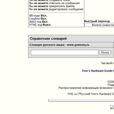
Вы
не можете
создавать темы
Вы
не можете
отвечать на сообщения
Вы
не можете
прикреплять файлы
Вы
не можете
редактировать сообщения
BB коды
Вкл.
Смайлы
Вкл.
Быстрый переход
[IMG]
код
Вкл.
HTML код
Выкл.
Справочник словарей
Словари русского языка - www.gramota.ru
Часовой 
Tom's Hardware Guide 
©200
Подд
Распространение информации возможно т
THG.ru ("Русский Tom's Hardware 