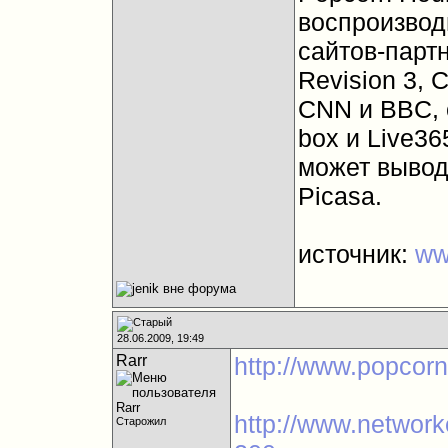
воспроизвод
сайтов-партн
Revision 3, 
CNN и BBC, 
box и Live36
может выводи
Picasa.
источник:
ww
28.06.2009, 19:49
Rarr
http://www.popcorn
http://www.networ
Старожил