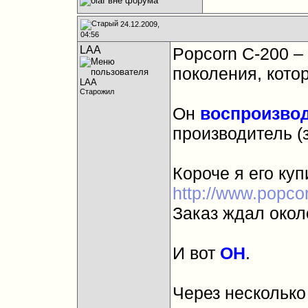
24.12.2009,
04:56
LAA
Popcorn C-200 –
поколения, кот
Старожил
Он
воспроизво
производитель (
Короче я его куп
http://www.popcor
Заказ ждал около
И вот
ОН
.
Через несколько 