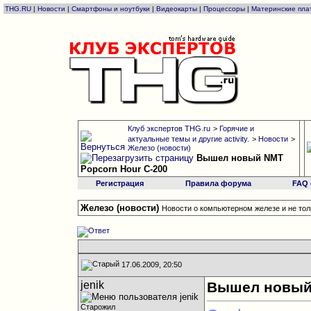
THG.RU
|
Новости
|
Смартфоны и ноутбуки
|
Видеокарты
|
Процессоры
|
Материнские пла
Клуб экспертов THG.ru
>
Горячие и
актуальные темы и другие activity.
>
Новости
>
Железо (новости)
Вышел новый NMT
Popcorn Hour C-200
Регистрация
Правила форума
FAQ
Железо (новости)
Новости о компьютерном железе и не тол
17.06.2009, 20:50
jenik
Вышел новый 
Старожил