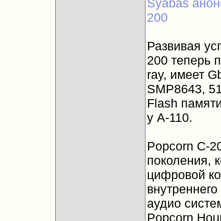
Syabas анон
200
Развивая усп
200 теперь 
ray, имеет 
SMP8643, 5
Flash памят
у А-110.
Popcorn C-2
поколения, 
цифровой ко
внутреннего
аудио систем
Popcorn Hour