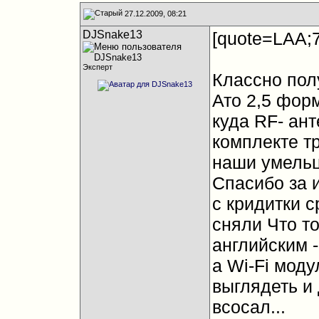
27.12.2009, 08:21
DJSnake13
[quote=LAA;
Эксперт
Классно полу
Ато 2,5 форм
куда RF- ант
комплекте т
наши умель
Спасибо за и
с кридитки с
сняли
Что то
английским -
а Wi-Fi модул
выглядеть и 
всосал...