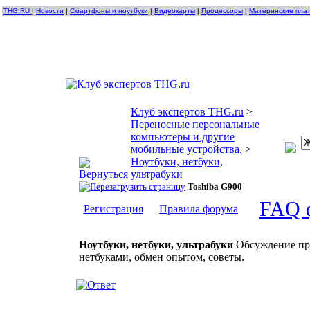
THG.RU
|
Новости
|
Смартфоны и ноутбуки
|
Видеокарты
|
Процессоры
|
Материнские пла
Клуб экспертов THG.ru
>
Переносные персональные
компьютеры и другие
мобильные устройства.
>
Ноутбуки, нетбуки,
ультрабуки
Toshiba G900
FAQ 
Регистрация
Правила форума
Ноутбуки, нетбуки, ультрабуки
Обсуждение про
нетбуками, обмен опытом, советы.