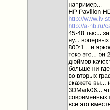
например...
HP Pavilion 
http://www.ivis
http://a-nb.ru/
45-48 тыс... за
ну... вопервы
800:1... и ярко
токо это... он
дюймов качест
больше ни где 
во вторых гра
скажете вы...
3DMark06... ч
современных и
все это вместе