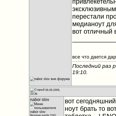
привлекетельны
эксклюзивным..
перестали прод
медианоут для
вот отличный в
____________
все что дается да
Последний раз р
19:10
.
06.08.2009,
23:36
nabor slov
вот сегодняшний 
ноут брать то вот
Ветеран клуба THG