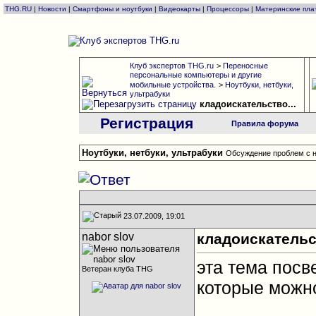
THG.RU
|
Новости
|
Смартфоны и ноутбуки
|
Видеокарты
|
Процессоры
|
Материнские пла
Клуб экспертов THG.ru
>
Переносные
персональные компьютеры и другие
мобильные устройства.
>
Ноутбуки, нетбуки,
ультрабуки
кладоискательство...
Регистрация
Правила форума
Ноутбуки, нетбуки, ультрабуки
Обсуждение проблем с н
23.07.2009, 19:01
nabor slov
кладоискательст
эта тема пос
Ветеран клуба THG
которые можно