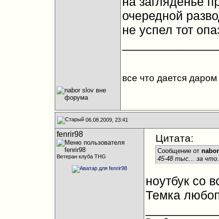
на загляденье пр
очередной развод
не успел тот опа
______________
все что дается даром
06.08.2009, 23:41
fenrir98
Цитата:
Сообщение от
nabor
Ветеран клуба THG
45-48 тыс... за что.
ноутбук со 
Темка любо
__________