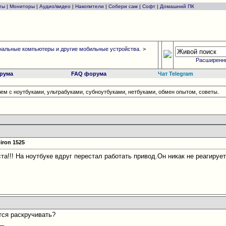
ты
|
Мониторы
|
Аудио/видео
|
Накопители
|
Собери сам
|
Софт
|
Домашний ПК
альные компьютеры и другие мобильные устройства.
>
Расширенн
рума
FAQ форума
Чат Telegram
ем с ноутбуками, ультрабуками, субноутбуками, нетбуками, обмен опытом, советы.
iron 1525
а!!! На ноутбуке вдруг перестал работать привод.Он никак не реагирует
тся раскручивать?
__