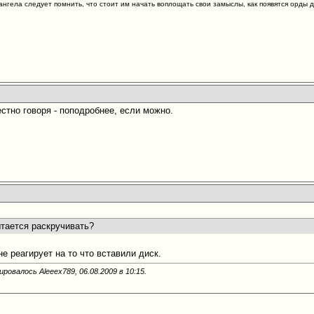
нгела следует помнить, что стоит им начать воплощать свои замыслы, как появятся орды
стно говоря - поподробнее, если можно.
ытается раскручивать?
не реагирует на то что вставили диск.
ировалось Aleeex789, 06.08.2009 в
10:15
.