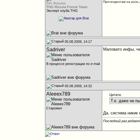
Претендентам на роль а
Бич Форума
THG Russia Forum Team
Эксперт клуба THG
05.08.2009, 14:17
Sadriver
Маловато инфы, че
В процессе регистрации по e-mail
05.08.2009, 14:32
Aleeex789
Цитата:
Т.е. даже не п
Старожил
Да, система никик 
Последний раз редакт