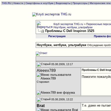
THG.RU
|
Новости
|
Смартфоны и ноутбуки
|
Видеокарты
|
Процессоры
|
Материнские пла
Клуб экспертов THG.ru
>
Переносные персон
Ноутбуки, нетбуки, ультрабуки
Проблемы С Dell Inspiron 1525
Регистрация
Правила фо
Ноутбуки, нетбуки, ультрабуки
Обсуждение пробл
05.08.2009, 13:17
Aleeex789
Проблемы С Dell Insp
Помогите пожалуйст
Старожил
05.08.2009, 13:22
Brat
Т.е. даже не пытае
________________