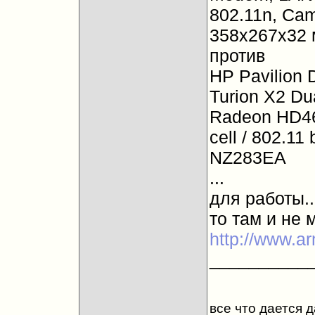
802.11n, Cam
358x267x32 м
против
HP Pavilion 
Turion X2 Du
Radeon HD4
cell / 802.11
NZ283EA
...
для работы..
то там и не 
http://www.a
__________
все что дается 