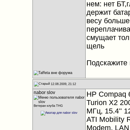
нем: нет БТ
держит бата
весу больше.
переплачива
смущает толь
щель
Подскажите 
12.08.2009, 21:12
nabor slov
НP Compaq 6
Turion X2 2
Ветеран клуба THG
МГц, 15.4''
ATI Mobilit
Modem, LAN 1