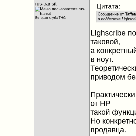
rus-transit
Цитата:
Сообщение от
Taffet
Ветеран клуба THG
а поддержка Lighscr
Lighscribe 
таковой,
а конкретны
в ноут.
Теоретическ
приводом бе
Практически
от HP
такой функц
Но конкретн
продавца.