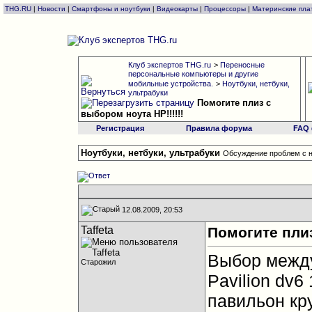
THG.RU
|
Новости
|
Смартфоны и ноутбуки
|
Видеокарты
|
Процессоры
|
Материнские пла
Клуб экспертов THG.ru
>
Переносные
персональные компьютеры и другие
мобильные устройства.
>
Ноутбуки, нетбуки,
ультрабуки
Помогите плиз с
выбором ноута HP!!!!!!
Регистрация
Правила форума
FAQ
Ноутбуки, нетбуки, ультрабуки
Обсуждение проблем с н
12.08.2009, 20:53
Taffeta
Помогите плиз
Выбор между
Старожил
Pavilion dv6
павильон кр