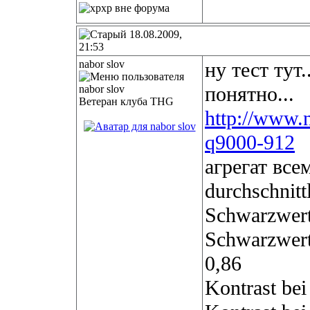
18.08.2009,
21:53
nabor slov
ну тест тут
понятно...
Ветеран клуба THG
http://www.n
q9000-912
агрегат все
durchschnit
Schwarzwert
Schwarzwert
0,86
Kontrast bei