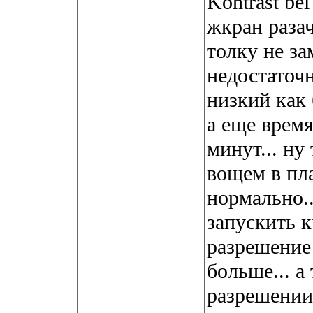
Kontrast bei
жкран разач
толку не за
недостаточн
низкий как 
а еще время
минут... ну 
вощем в пл
нормально..
запускить 
разрешение
больше... а
разрешении