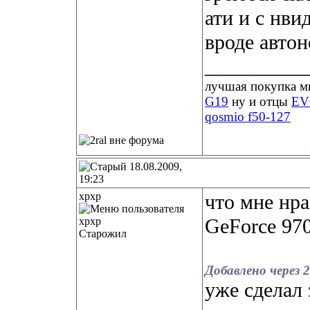
ати и с нви
вроде автон
__________
лучшая покупка 
G19
ну и отцы
EV
qosmio f50-127
18.08.2009,
19:23
xpxp
что мне нр
GeForce 9
Старожил
Добавлено через 
уже сделал