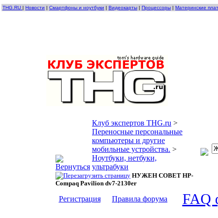
THG.RU
|
Новости
|
Смартфоны и ноутбуки
|
Видеокарты
|
Процессоры
|
Материнские пла
Клуб экспертов THG.ru
>
Переносные персональные
компьютеры и другие
мобильные устройства.
>
Ноутбуки, нетбуки,
ультрабуки
НУЖЕН СОВЕТ HP-
Compaq Pavilion dv7-2130er
FAQ 
Регистрация
Правила форума