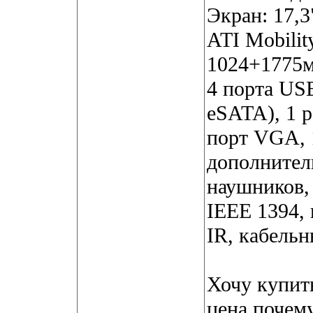
Экран: 17,
ATI Mobili
1024+1775
4 порта USB
eSATA), 1 
порт VGA, 1
дополнител
наушников, 
IEEE 1394,
IR, кабельн
Хочу купить
цена почему