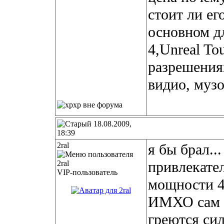
стоит ли ег
основном дл
4,Unreal To
разрешениях
видио, музо
18.08.2009,
18:39
2ral
я бы брал...
привлекател
VIP-пользователь
мощности 4
ИМХО сам н
греются сил