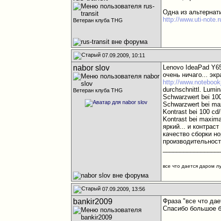
Одна из альтернат
http://www.uti-note.
Ветеран клуба THG
07.09.2009, 10:11
nabor slov
Lenovo IdeaPad Y65
очень ничаго... экра
http://www.notebook
durchschnittl. Lumi
Ветеран клуба THG
Schwarzwert bei 10
Schwarzwert bei max
Kontrast bei 100 cd
Kontrast bei maximal
яркий... и контраст
качество сборки но
производительность
________________
все что дается даром л
07.09.2009, 13:56
bankir2009
Фраза "все что дае
Спасибо большое бу