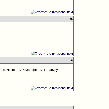
#
5
#
6
 устраивают тем более фильмы планирую