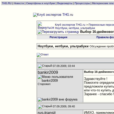
THG.RU
|
Новости
|
Смартфоны и ноутбуки
|
Видеокарты
|
Процессоры
|
Материнские пла
Клуб экспертов THG.ru
>
Переносные персон
Ноутбуки, нетбуки, ультрабуки
Выбор 16-дюймовог
Регистрация
Правила фо
Ноутбуки, нетбуки, ультрабуки
Обсуждение пробл
07.09.2009, 03:44
bankir2009
Выбор 16-дюймового
Здравствуйте !
Помогите определи
Старожил
предложили купить 
или что-то купить 
Заранее - спасибо 
07.09.2009, 09:40
rus-transit
ИМХО, приемлемое 