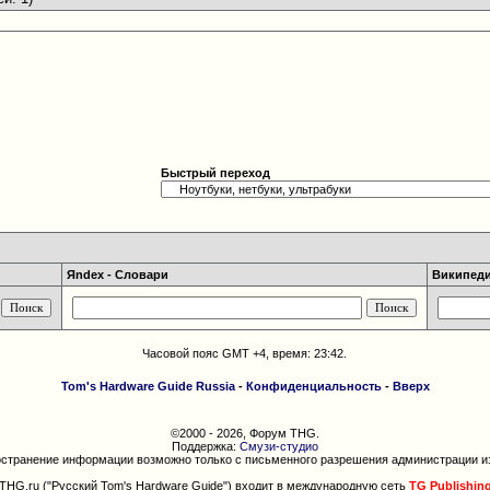
Быстрый переход
Яndex - Словари
Википедия
Часовой пояс GMT +4, время:
23:42
.
Tom's Hardware Guide Russia
-
Конфиденциальность
-
Вверх
©2000 - 2026, Форум THG.
Поддержка:
Смузи-студио
странение информации возможно только с письменного разрешения администрации и
THG.ru ("Русский Tom's Hardware Guide") входит в международную сеть
TG Publishin