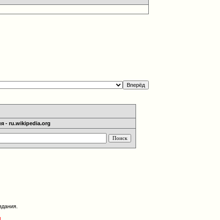
 - ru.wikipedia.org
здания.
g