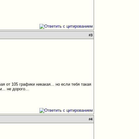
#
3
ая от 105 графики никакая... но если тебя такая
.. не дорого...
#
4