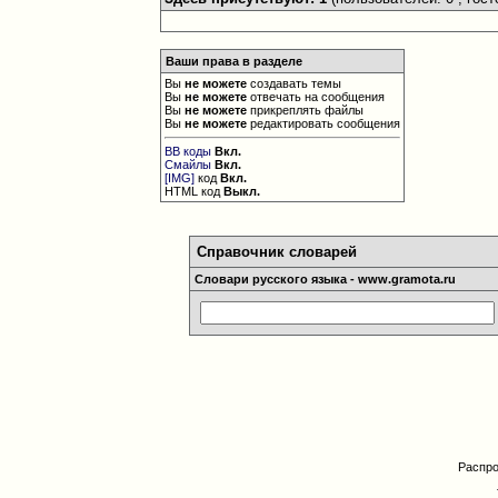
Ваши права в разделе
Вы
не можете
создавать темы
Вы
не можете
отвечать на сообщения
Вы
не можете
прикреплять файлы
Вы
не можете
редактировать сообщения
BB коды
Вкл.
Смайлы
Вкл.
[IMG]
код
Вкл.
HTML код
Выкл.
Справочник словарей
Словари русского языка - www.gramota.ru
Распро