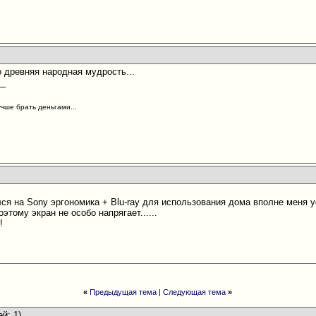
то древняя народная мудрость...
__
учше брать деньгами...
лся на Sony эргономика + Blu-ray для использования дома вполне меня
оэтому экран не особо напрягает......
!
«
Предыдущая тема
|
Следующая тема
»
ей: 1)