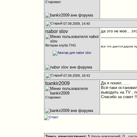
Старожил
07.09.2009, 14:40
nabor slov
да это не мое... э
________________
Ветеран клуба THG
все что дается даром л
07.09.2009, 18:43
bankir2009
Да я понял.......
Всё-таки останови
выводить на TV , п
Спасибо за совет !!
Старожил
Здесь присутствуют: 1
(пользователей: 0 , гост