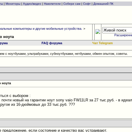
ты
|
Мониторы
|
Аудио/видео
|
Накопители
|
Собери сам
|
Софт
|
Домашний ПК
альные компьютеры и другие мобильные устройства.
>
Расширенн
о ноута
рума
FAQ форума
Чат Telegram
ем с ноутбуками, ультрабуками, субноутбуками, нетбуками, обмен опытом, советы.
 ноута
ться с выбором :
почти новый на гарантии ноут sony vaio FW11LR за 27 тыс.руб. - в идеал
другое из 16-дюймовых до 33 тыс.руб. ???
!
предложение, если состояние и качество вас устраивают.