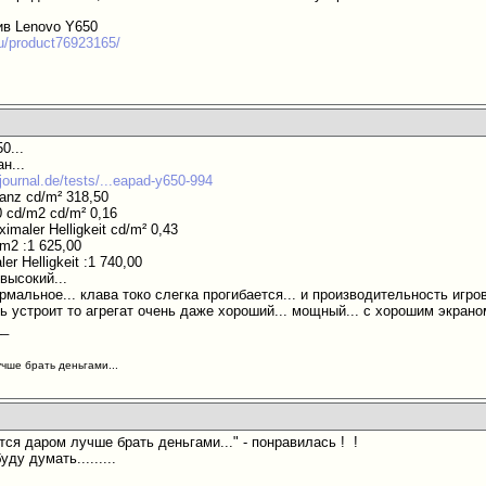
ив Lenovo Y650
ru/product76923165/
0...
н...
journal.de/tests/...eapad-y650-994
nanz cd/m² 318,50
0 cd/m2 cd/m² 0,16
imaler Helligkeit cd/m² 0,43
/m2 :1 625,00
er Helligkeit :1 740,00
 высокий...
рмальное... клава токо слегка прогибается... и производительность игров
 устроит то агрегат очень даже хороший... мощный... с хорошим экраном.
__
учше брать деньгами...
тся даром лучше брать деньгами..." - понравилась !
!
ду думать.........