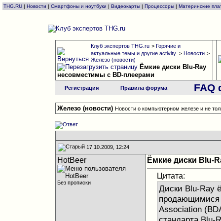
THG.RU
|
Новости
|
Смартфоны и ноутбуки
|
Видеокарты
|
Процессоры
|
Материнские пла
Клуб экспертов THG.ru
>
Горячие и
актуальные темы и другие activity.
>
Новости
>
Железо (новости)
Ёмкие диски Blu-Ray
несовместимы с BD-плеерами
FAQ 
Регистрация
Правила форума
Железо (новости)
Новости о компьютерном железе и не тол
17.10.2009, 12:24
HotBeer
Ёмкие диски Blu-
Цитата:
Без прописки
Диски Blu-Ray 
продающимися с
Association (B
стандарта Blu-R