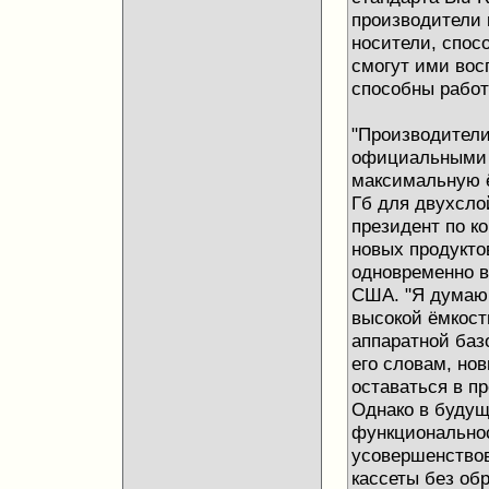
производители 
носители, спос
смогут ими вос
способны работ
"Производители
официальными
максимальную ё
Гб для двухсло
президент по к
новых продуктов
одновременно 
США. "Я думаю,
высокой ёмкост
аппаратной баз
его словам, но
оставаться в п
Однако в будущ
функциональнос
усовершенствов
кассеты без об