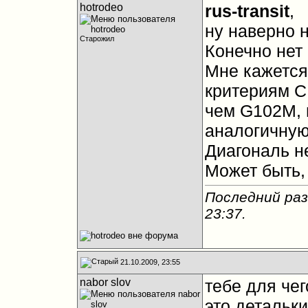
hotrodeo
rus-transit
,
ну наверно 
Старожил
Конечно нет
Мне кажется
критериям C
чем G102M, 
аналогичную 
Диагональ н
Может быть,
Последний раз
23:37
.
21.10.2009, 23:55
nabor slov
тебе для чего
это детальки