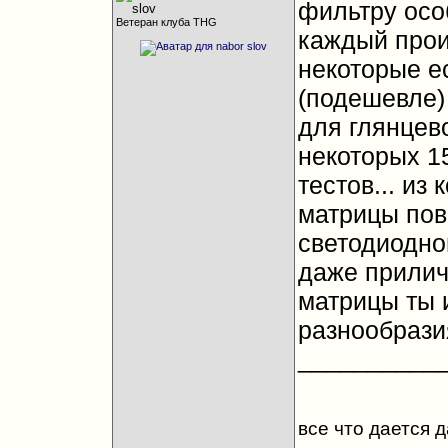
фильтру особ
Ветеран клуба THG
каждый прои
некоторые е
(подешевле)
для глянцево
некоторых 1
тестов... из
матрицы пов
светодиодно
даже прилич
матрицы ты 
разнообрази
__________
все что дается 