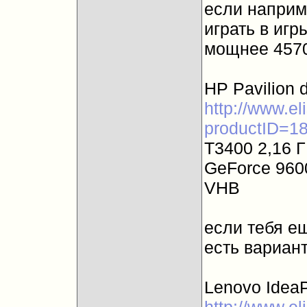
если наприм
играть в игр
мощнее 4570
HP Pavilion 
http://www.el
productID=1
T3400 2,16 Г
GeForce 960
VHB
если тебя ещ
есть вариан
Lenovo Idea