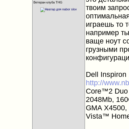
Ветеран клуба THG
твоим запрос
оптимальная 
играешь то т
например ты
ваще ноут с
грузными про
конфигураци
Dell Inspiron
http://www.n
Core™2 Duo 
2048Mb, 160G
GMA X4500, 
Vista™ Home