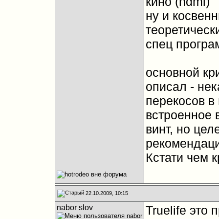
кино (hdmi)
ну и косвен
теоретическ
спец програ
основной кри
описал - не
перекосов в 
встроенное 
винт, но цел
рекомендаци
Кстати чем кр
22.10.2009, 10:15
nabor slov
Truelife это