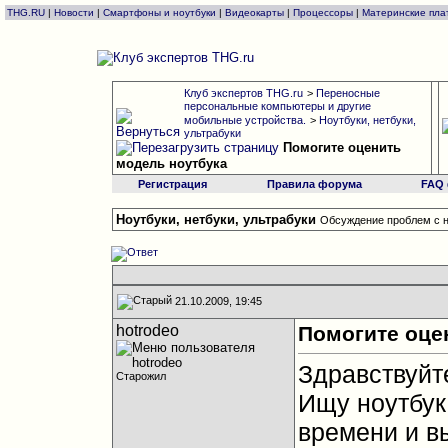
THG.RU
|
Новости
|
Смартфоны и ноутбуки
|
Видеокарты
|
Процессоры
|
Материнские пла
Клуб экспертов THG.ru
>
Переносные
персональные компьютеры и другие
мобильные устройства.
>
Ноутбуки, нетбуки,
ультрабуки
Помогите оценить
модель ноутбука
Регистрация
Правила форума
FAQ
Ноутбуки, нетбуки, ультрабуки
Обсуждение проблем с н
21.10.2009, 19:45
hotrodeo
Помогите оце
Здравствуйт
Старожил
Ищу ноутбук 
времени и в