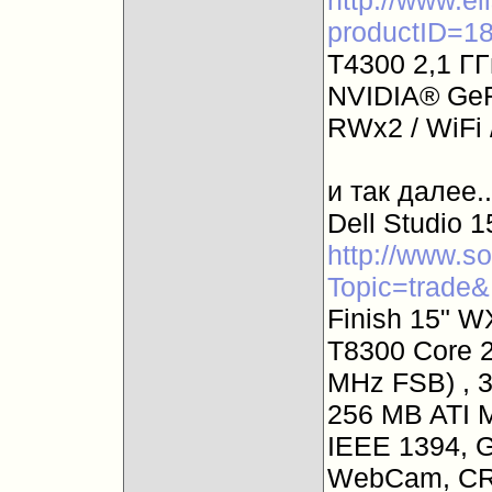
http://www.el
productID=1
T4300 2,1 ГГ
NVIDIA® Ge
RWx2 / WiFi
и так далее.
Dell Studio 
http://www.so
Topic=trade&
Finish 15" W
T8300 Core 2
MHz FSB) , 3
256 MB ATI 
IEEE 1394, G
WebCam, CR 