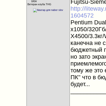
Fujitsu-Siem
Ветеран клуба THG
http://liteway
1604572
Pentium Dual
x1050/320Гб
X4500/3.3кг
канечна не с
бюджетный п
но зато экра
приемлемого
тому же это
ПК" что в бю
будет...
__________