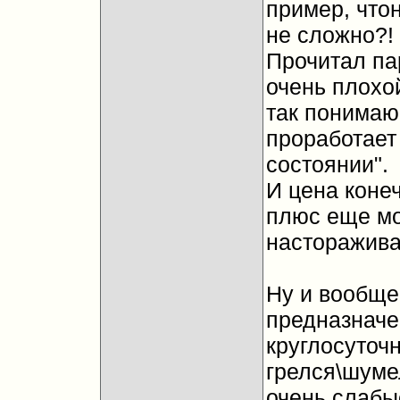
пример, что
не сложно?!
Прочитал па
очень плохо
так понимаю 
проработает
состоянии".
И цена конеч
плюс еще мож
насторажива
Ну и вообще
предназначе
круглосуточн
грелся\шуме
очень слабые