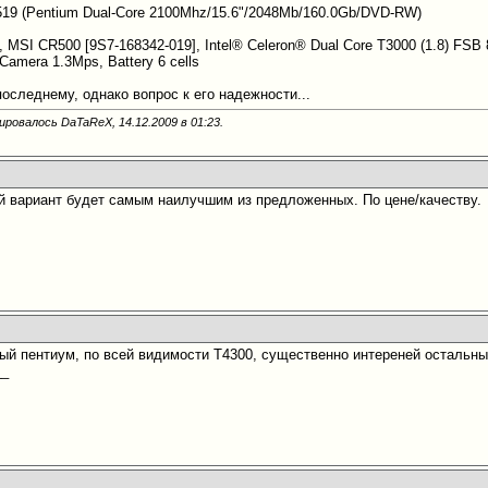
9 (Pentium Dual-Core 2100Mhz/15.6"/2048Mb/160.0Gb/DVD-RW)
0, MSI CR500 [9S7-168342-019], Intel® Celeron® Dual Core T3000 (1.8) 
Camera 1.3Mps, Battery 6 cells
оследнему, однако вопрос к его надежности...
ировалось DaTaReX, 14.12.2009 в
01:23
.
й вариант будет самым наилучшим из предложенных. По цене/качеству.
ый пентиум, по всей видимости T4300, существенно интереней остальны
__