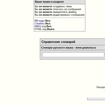
Ваши права в разделе
Вы
не можете
создавать темы
Вы
не можете
отвечать на сообщения
Вы
не можете
прикреплять файлы
Вы
не можете
редактировать сообщения
BB коды
Вкл.
Смайлы
Вкл.
[IMG]
код
Вкл.
HTML код
Выкл.
Справочник словарей
Словари русского языка - www.gramota.ru
Распро