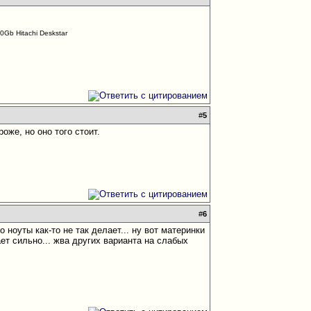
Gb Hitachi Deskstar
#
5
оже, но оно того стоит.
#
6
 ноуты как-то не так делает... ну вот материнки
ает сильно... жва других варианта на слабых