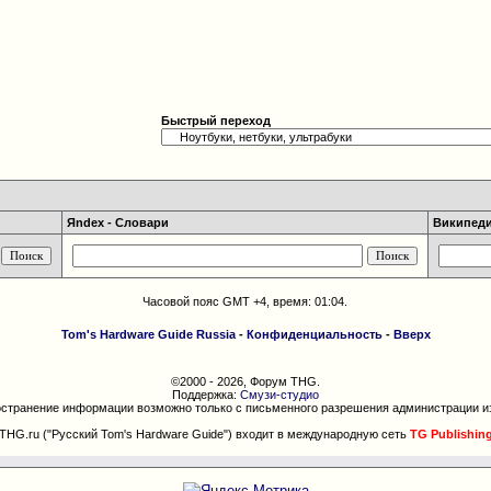
Быстрый переход
Яndex - Словари
Википедия
Часовой пояс GMT +4, время:
01:04
.
Tom's Hardware Guide Russia
-
Конфиденциальность
-
Вверх
©2000 - 2026, Форум THG.
Поддержка:
Смузи-студио
странение информации возможно только с письменного разрешения администрации и
THG.ru ("Русский Tom's Hardware Guide") входит в международную сеть
TG Publishin