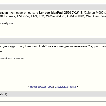
мсунг, из первого поста, с
Lenovo IdeaPad G550-7KWi-B
(Celeron M900 (
L40 Express, DVD-RW, LAN, F/M, WiMaxWi-Fi/g, GMA 4500M, Web Cam, Win
?
ноутбуки?
о одно ядро... а у Pentium Dual-Core как следует из названия 2 ядра... та
__
учше брать деньгами...
«
Предыдущая тема
|
Следующая тема
»
ей: 1)