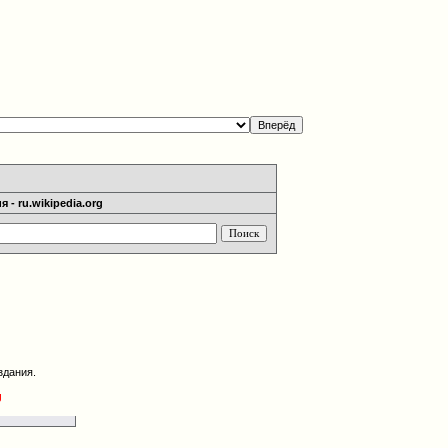
 - ru.wikipedia.org
здания.
g