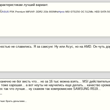
арактеристикам лучший вариант.
__
8v
ASUS
P5K Premium WiFi/AP; DDR2 2Gb 800MHz
Hynix
MSI GTS250 OC 512Mb; HDD SATA 500
остью не славились. Я за самсунг. Ну или Асус, но на AMD. Он чуть дор
нечно не бог весть что... но за 16 тыс можна взять... MSI действительно
 тоже харошая... а вот ноуты не научились еще делать... качество хром
ех так что лучше... ну скажем так компромиснее SAMSUNG R519...
__
учше брать деньгами...