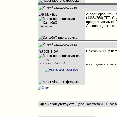
16.12.2009, 01:36
DaTaReX
А если сравнить Са
(1366x768) TFT, G
предпочтительней
Леново надежные 
Старожил
16.12.2009, 06:13
nabor slov
Celeron M900 у нег
________________
Ветеран клуба THG
все что дается даром л
Здесь присутствуют: 1
(пользователей: 0 , гост