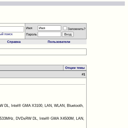
Имя
Запомнить?
ый поиск
Пароль
Справка
Пользователи
Опции темы
#
1
±RW DL, Intel® GMA X3100, LAN, WLAN, Bluetooth,
SB 533MHz, DVD±RW DL, Intel® GMA X4500M, LAN,