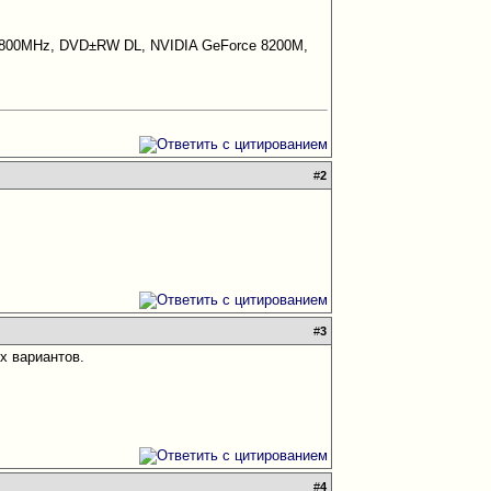
FSB 800MHz, DVD±RW DL, NVIDIA GeForce 8200M,
#
2
#
3
х вариантов.
#
4