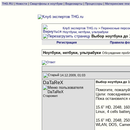
THG.RU
|
Новости
|
Смартфоны и ноутбуки
|
Видеокарты
|
Процессоры
|
Материнские пла
Клуб экспертов THG.ru
>
Переносные персон
Ноутбуки, нетбуки, ультрабуки
Выбор ноутбука до 
Регистрация
Правила фо
Ноутбуки, нетбуки, ультрабуки
Обсуждение пробл
14.12.2009, 01:03
DaTaReX
Выбор ноутбука до 1
Помогите, пожалуйс
Цели: повседневно
Старожил
Пока остановился
15.6" HD, 2048, 16
Linux, 4 cells batter
15.6" HD, 2048, 2
WLAN, DOS, Came