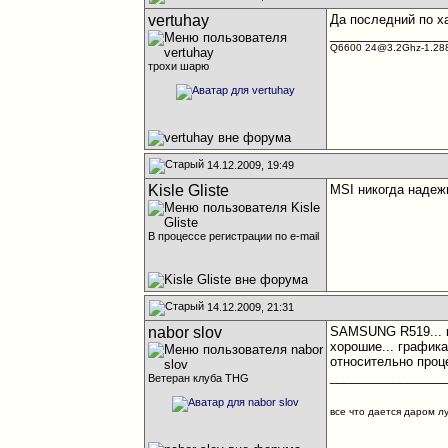
vertuhay
Да последний по х
________________
Q6600
2
4@3.2Ghz-1.28
трохи шарю
14.12.2009, 19:49
Kisle Gliste
MSI никогда надежн
В процессе регистрации по e-mail
14.12.2009, 21:31
nabor slov
SAMSUNG R519... ка
хорошие... графика
относительно проц
________________
Ветеран клуба THG
все что дается даром л