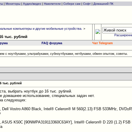
ты
|
Мониторы
|
Аудио/видео
|
Накопители
|
Собери сам
|
Софт
|
Домашний ПК
альные компьютеры и другие мобильные устройства.
>
Расширенн
16 тыс. рублей
рума
FAQ форума
Чат Telegram
ем с ноутбуками, ультрабуками, субноутбуками, нетбуками, обмен опытом, советы.
6 тыс. рублей
та, выбрать ноутбук до 16 тыс. рублей.
е домашнее использование, специальных задач нет.
 на следующих:
0, Dell Vostro A860 Black, Intel® Celeron® M 560(2.13) FSB 533MHz, DVD
y
50, ASUS K50C [90NWPA319113360C63AY], Intel® Celeron® D 220 (1.2) F
ra