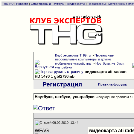
THG.RU
|
Новости
|
Смартфоны и ноутбуки
|
Видеокарты
|
Процессоры
|
Материнские пла
Клуб экспертов THG.ru
>
Переносные
персональные компьютеры и другие
мобильные устройства.
>
Ноутбуки, нетбуки,
ультрабуки
видеокарта ati radeon
HD 5470 1 gb/2790mb
Регистрация
Правила форума
Ноутбуки, нетбуки, ультрабуки
Обсуждение проблем с н
09.02.2010, 13:44
WFAG
видеокарта ati rad