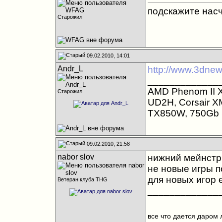
подскажите насч
Старожил
09.02.2010, 14:01
Andr_L
http://www.3dnew
_____________
AMD Phenom II
Старожил
UD2H, Corsair 
TX850W, 750Gb S
09.02.2010, 21:58
nabor slov
нижний мейнстри
не новые игры по
для новых игор 
Ветеран клуба THG
_____________
все что дается даром 