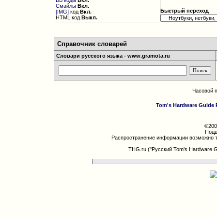
BB коды
Вкл.
Смайлы
Вкл.
Быстрый переход
[IMG]
код
Вкл.
HTML код
Выкл.
Справочник словарей
Словари русского языка - www.gramota.ru
Часовой 
Tom's Hardware Guide 
©200
Подд
Распространение информации возможно т
THG.ru ("Русский Tom's Hardware 