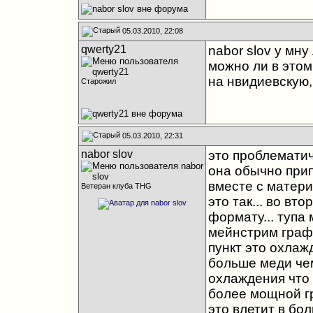
05.03.2010, 22:08
qwerty21
nabor slov у мн
можно ли в этом
на нвидиевскую,
Старожил
05.03.2010, 22:31
nabor slov
это проблематич
она обычно прип
вместе с матери
Ветеран клуба THG
это так... во вт
формату... тупа
мейнстрим графи
пункт это охлаж
больше меди чем
охлаждения что 
более мощной гр
это влетит в бол