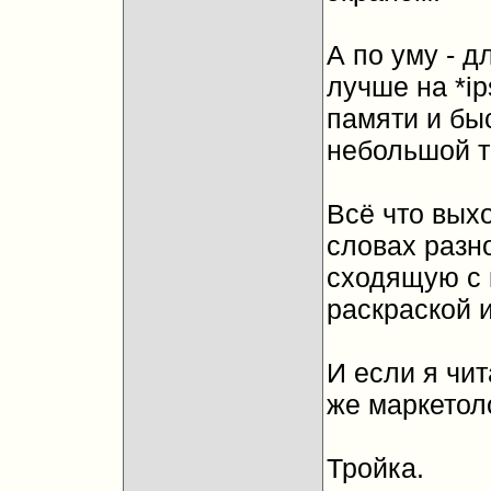
А по уму - д
лучше на *i
памяти и быс
небольшой т
Всё что выхо
словах разно
сходящую с 
раскраской 
И если я чит
же маркетоло
Тройка.