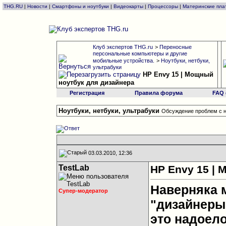
THG.RU
|
Новости
|
Смартфоны и ноутбуки
|
Видеокарты
|
Процессоры
|
Материнские пла
Клуб экспертов THG.ru
>
Переносные
персональные компьютеры и другие
мобильные устройства.
>
Ноутбуки, нетбуки,
ультрабуки
HP Envy 15 | Мощный
ноутбук для дизайнера
Регистрация
Правила форума
FAQ
Ноутбуки, нетбуки, ультрабуки
Обсуждение проблем с н
03.03.2010, 12:36
TestLab
HP Envy 15 |
Наверняка 
Супер-модератор
"дизайнеры
это надоело