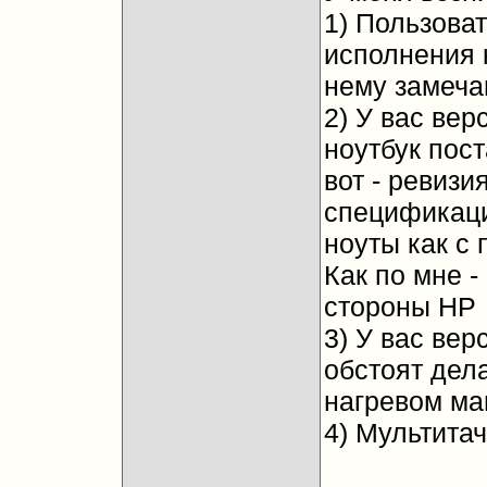
1) Пользова
исполнения к
нему замеча
2) У вас ве
ноутбук пост
вот - ревизи
спецификаци
ноуты как с 
Как по мне -
стороны HP
3) У вас верс
обстоят дел
нагревом ма
4) Мультита