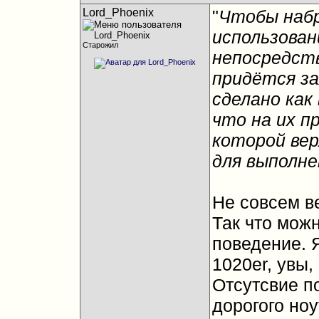
Lord_Phoenix
"
Чтобы наб
использован
Старожил
непосредств
придётся за
сделано как 
что на их п
которой вер
для выполне
Не совсем ве
Так что можн
поведение. 
1020er, увы,
Отсутсвие п
дорогого ноу