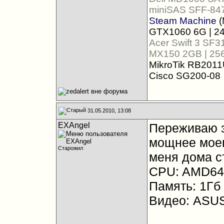
miniSAS SFF-847
Steam Machine
(
GTX1060 6G | 24
Acer Swift 3 SF
MX150 2GB | 25
MikroTik RB2011U
Cisco SG200-08
31.05.2010, 13:08
EXAngel
Переживаю з
мощнее моег
Старожил
меня дома с
CPU: AMD64
Память: 1Гб
Видео: ASU