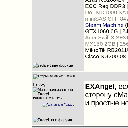
ECC Reg DDR3 |
Dell MD1000 SA
miniSAS SFF-847
Steam Machine
(
GTX1060 6G | 24
Acer Swift 3 SF
MX150 2GB | 25
MikroTik RB2011U
Cisco SG200-08
01.06.2010, 06:06
FuzzyL
EXAngel
, е
сторону eMa
Ветеран клуба THG
и простые н