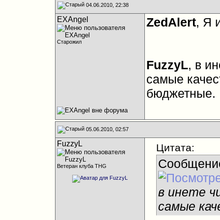
04.06.2010, 22:38
EXAngel
ZedAlert
, Я
Старожил
FuzzyL
, в и
самые качес
бюджетные.
05.06.2010, 02:57
FuzzyL
Цитата:
Сообщени
Ветеран клуба THG
в инете ч
самые кач