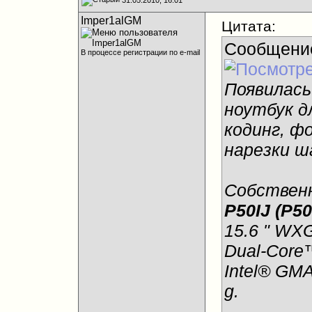
Imper1alGM
Цитата:
Сообщени
В процессе регистрации по e-mail
Появилась
ноутбук д
кодинг, ф
нарезки ш
Собственн
P50IJ (P
15.6 " WXG
Dual-Core
Intel® GMA
g.