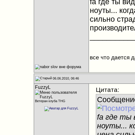
fа где ты в
ноуты... ког
сильно страд
производител
__________
все что дается 
06.06.2010, 06:46
FuzzyL
Цитата:
Сообщени
Ветеран клуба THG
fа где ты
ноуты... 
цена силь