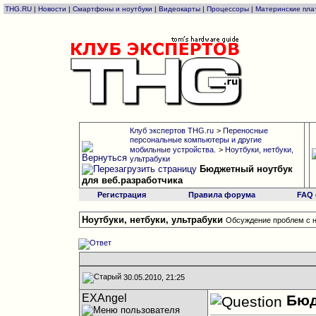
THG.RU
|
Новости
|
Смартфоны и ноутбуки
|
Видеокарты
|
Процессоры
|
Материнские пла
Клуб экспертов THG.ru
>
Переносные
персональные компьютеры и другие
мобильные устройства.
>
Ноутбуки, нетбуки,
ультрабуки
Бюджетный ноутбук
для веб.разработчика
Регистрация
Правила форума
FAQ
Ноутбуки, нетбуки, ультрабуки
Обсуждение проблем с н
30.05.2010, 21:25
EXAngel
Бюд