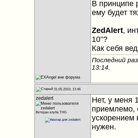
В принципе 
ему будет т
ZedAlert
, ин
10"?
Как себя вед
Последний раз
13:14
.
31.05.2010, 13:46
zedalert
Нет, у меня 
приемлемо, 
Ветеран клуба THG
ускорением 
нужен.
__________