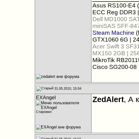
Asus RS100-E4 (
ECC Reg DDR3 |
Dell MD1000 SA
miniSAS SFF-847
Steam Machine
(
GTX1060 6G | 24
Acer Swift 3 SF
MX150 2GB | 25
MikroTik RB2011U
Cisco SG200-08
31.05.2010, 15:04
EXAngel
ZedAlert
, А 
Старожил
31.05.2010, 16:01