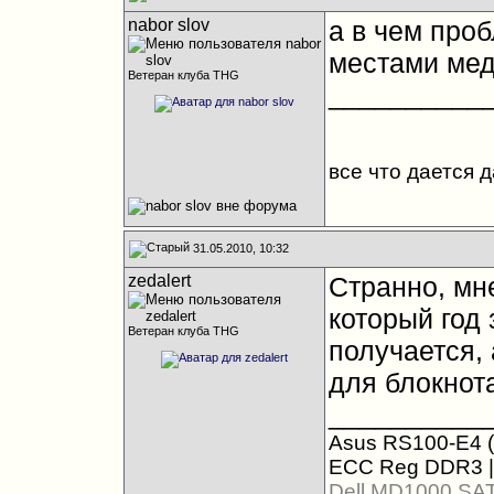
nabor slov
а в чем проб
местами мед
Ветеран клуба THG
__________
все что дается 
31.05.2010, 10:32
zedalert
Странно, мн
который год 
Ветеран клуба THG
получается, 
для блокнот
__________
Asus RS100-E4 (
ECC Reg DDR3 |
Dell MD1000 SA