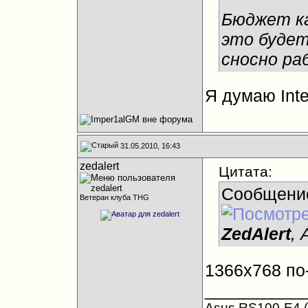
Бюджет ка
это будет
сносно р
Я думаю Int
31.05.2010, 16:43
zedalert
Цитата:
Сообщени
Ветеран клуба THG
ZedAlert
,
1366х768 по
__________
Asus RS100-E4 (