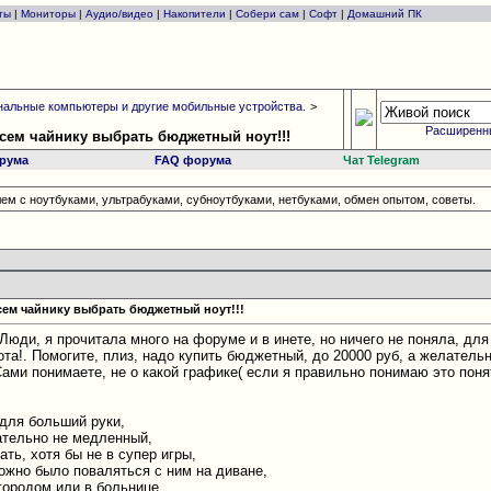
ты
|
Мониторы
|
Аудио/видео
|
Накопители
|
Собери сам
|
Софт
|
Домашний ПК
альные компьютеры и другие мобильные устройства.
>
Расширенн
всем чайнику выбрать бюджетный ноут!!!
рума
FAQ форума
Чат Telegram
ем с ноутбуками, ультрабуками, субноутбуками, нетбуками, обмен опытом, советы.
сем чайнику выбрать бюджетный ноут!!!
Люди, я прочитала много на форуме и в инете, но ничего не поняла, для
ота!
. Помогите, плиз, надо купить бюджетный, до 20000 руб, а желательн
ами понимаете, не о какой графике( если я правильно понимаю это понят
 для больший руки,
ательно не медленный,
ть, хотя бы не в супер игры,
можно было поваляться с ним на диване,
городом или в больнице,