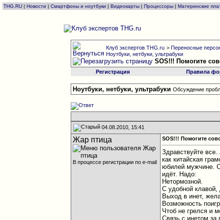
THG.RU
|
Новости
|
Смартфоны и ноутбуки
|
Видеокарты
|
Процессоры
|
Материнские пла
Клуб экспертов THG.ru
>
Переносные персон
Ноутбуки, нетбуки, ультрабуки
SOS!!! Помогите со
Регистрация
Правила фо
Ноутбуки, нетбуки, ультрабуки
Обсуждение пробл
04.08.2010, 15:41
Жар птица
SOS!!! Помогите сов
Здравствуйте все. 
как китайская грам
В процессе регистрации по e-mail
юбилей мужчине. С
идёт. Надо:
Нетормозной.
С удобной клавой,
Выход в инет, жел
Возможность поигра
Чтоб не грелся и 
Связь с инетом за 