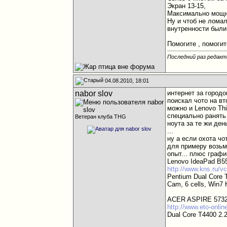
Экран 13-15,
Максимально мощн
Ну и чтоб не лома
внутренности были
Помогите , помогит
Последний раз редакт
04.08.2010, 18:01
nabor slov
интернет за городо
поискал чото на вто
можно и Lenovo Thi
специально ранять 
Ветеран клуба THG
ноута за те жи день
...
ну а если охота чо
для примеру возьме
опыт... плюс график
Lenovo IdeaPad B5
http://www.kns.ru/v
Pentium Dual Core 
Cam, 6 cells, Win7 
ACER ASPIRE 573
http://www.eto-onlin
Dual Core T4400 2