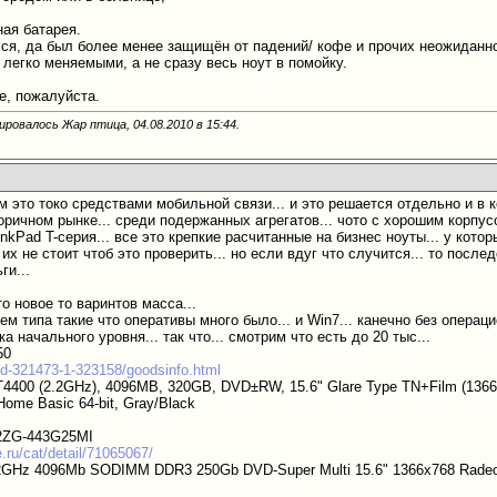
ая батарея.
лся, да был более менее защищён от падений/ кофе и прочих неожиданно
 легко меняемыми, а не сразу весь ноут в помойку.
е, пожалуйста.
ировалось Жар птица, 04.08.2010 в
15:44
.
м это токо средствами мобильной связи... и это решается отдельно и в к
ричном рынке... среди подержанных агрегатов... чото с хорошим корпусом...
nkPad T-серия... все это крепкие расчитанные на бизнес ноуты... у котор
их не стоит чтоб это проверить... но если вдуг что случится... то пос
ги...
то новое то варинтов масса...
м типа такие что оперативы много было... и Win7... канечно без опера
а начального уровня... так что... смотрим что есть до 20 тыс...
50
cd-321473-1-323158/goodsinfo.html
T4400 (2.2GHz), 4096MB, 320GB, DVD±RW, 15.6" Glare Type TN+Film (1366
Home Basic 64-bit, Gray/Black
2ZG-443G25MI
e.ru/cat/detail/71065067/
.2GHz 4096Mb SODIMM DDR3 250Gb DVD-Super Multi 15.6" 1366x768 Rade