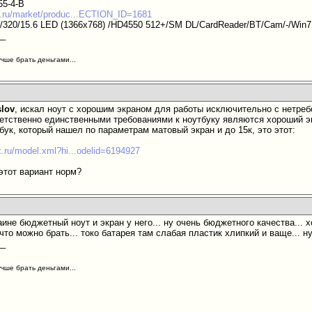
55-4-B
m.ru/market/produc...ECTION_ID=1681
2/320/15.6 LED (1366x768) /HD4550 512+/SM DL/CardReader/BT/Cam/-/Win
__
учше брать деньгами...
slov
, искал ноут с хорошим экраном для работы исключительно с нетре
тветственно единственными требованиями к ноутбуку являются хороший эк
бук, который нашел по параметрам матовый экран и до 15к, это этот:
x.ru/model.xml?hi...odelid=6194927
этот вариант норм?
раине бюджетный ноут и экран у него... ну очень бюджетного качества...
к что можно брать... токо батарея там слабая пластик хлипкий и ваще... н
__
учше брать деньгами...