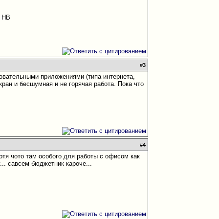
7 HB
#
3
бовательными приложениями (типа интернета,
ран и бесшумная и не горячая работа. Пока что
#
4
 хотя чото там особого для работы с офисом как
у... савсем бюджетник кароче...