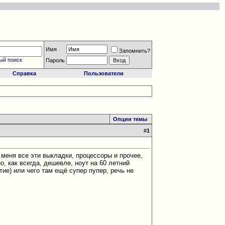
Имя
Запомнить?
ый поиск
Пароль
Справка
Пользователи
Опции темы
#
1
 меня все эти выкладки, процессоры и прочее,
о, как всегда, дешевле, ноут на 60 летний
ие) или чего там ещё супер пупер, речь не