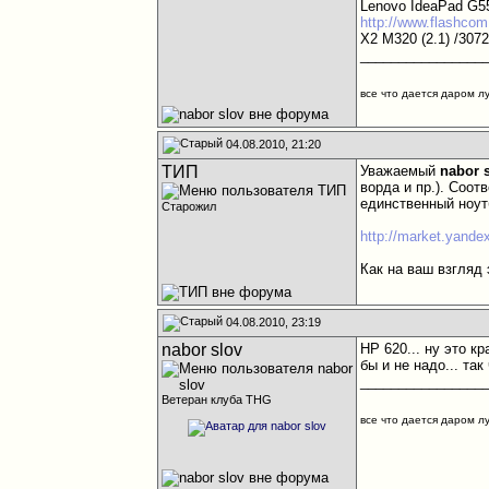
Lenovo IdeaPad G5
http://www.flashco
X2 M320 (2.1) /307
________________
все что дается даром л
04.08.2010, 21:20
ТИП
Уважаемый
nabor 
ворда и пр.). Соо
единственный ноут
Старожил
http://market.yande
Как на ваш взгляд 
04.08.2010, 23:19
nabor slov
HP 620... ну это к
бы и не надо... та
________________
Ветеран клуба THG
все что дается даром л