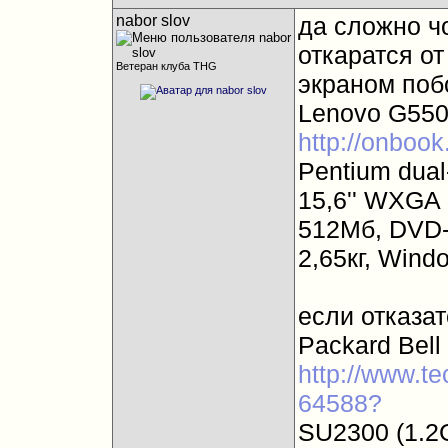
nabor slov
да сложно чо
откаратся от
Ветеран клуба THG
экраном поб
Lenovo G55
http://onboo
Pentium dual
15,6'' WXGA 
512Мб, DVD-
2,65кг, Wind
если отказат
Packard Bel
http://www.te
64588?
SU2300 (1.2G