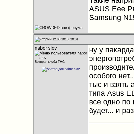
Такие напри
ASUS Eee P
Samsung N1
12.08.2010, 20:01
nabor slov
ну у пакарда
энергопотре
Ветеран клуба THG
производител
особого нет.
тыс и взять 
типа Asus E
все одно по
будет... и р
__________