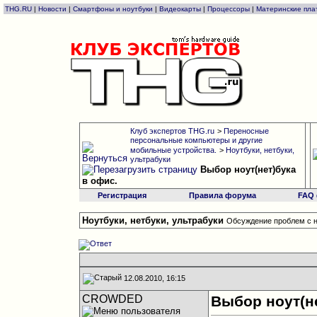
THG.RU
|
Новости
|
Смартфоны и ноутбуки
|
Видеокарты
|
Процессоры
|
Материнские пла
Клуб экспертов THG.ru
>
Переносные
персональные компьютеры и другие
мобильные устройства.
>
Ноутбуки, нетбуки,
ультрабуки
Выбор ноут(нет)бука
в офис.
Регистрация
Правила форума
FAQ
Ноутбуки, нетбуки, ультрабуки
Обсуждение проблем с н
12.08.2010, 16:15
CROWDED
Выбор ноут(не