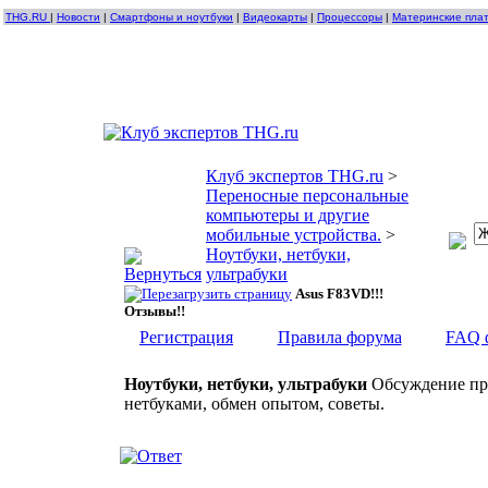
THG.RU
|
Новости
|
Смартфоны и ноутбуки
|
Видеокарты
|
Процессоры
|
Материнские пла
Клуб экспертов THG.ru
>
Переносные персональные
компьютеры и другие
мобильные устройства.
>
Ноутбуки, нетбуки,
ультрабуки
Asus F83VD!!!
Отзывы!!
Регистрация
Правила форума
FAQ 
Ноутбуки, нетбуки, ультрабуки
Обсуждение про
нетбуками, обмен опытом, советы.