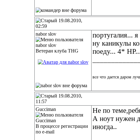
19.08.2010,
02:59
nabor slov
португалия... я
ну каникулы кон
поеду... 4* НР..
Ветеран клуба THG
____________
все что дается даром луч
19.08.2010,
11:57
Gucciman
Не по теме,ребя
А ноут нужен д
иногда..
В процессе регистрации
по e-mail