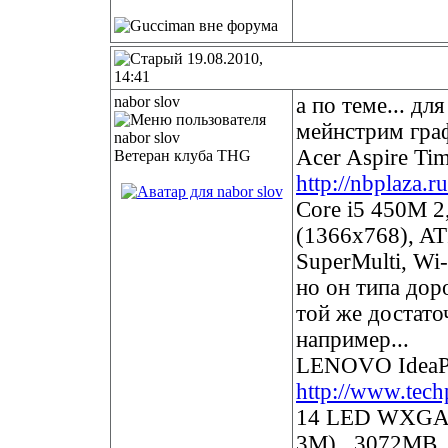
19.08.2010,
14:41
nabor slov
а по теме... дл
мейнстрим граф
Acer Aspire T
Ветеран клуба THG
http://nbplaza.
Core i5 450M 
(1366x768), 
SuperMulti, Wi-
но он типа дор
той же достато
например...
LENOVO IdeaP
http://www.tech
14 LED WXGA, 
3M) , 3072MB,