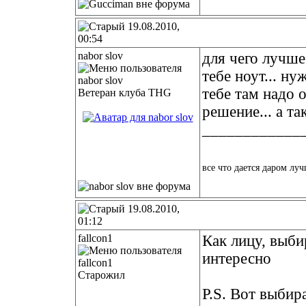
19.08.2010,
00:54
nabor slov
для чего лучше
тебе ноут... ну
тебе там надо 
Ветеран клуба THG
решение... а та
____________
все что дается даром луч
19.08.2010,
01:12
fallcon1
Как лицу, выб
интересно
Старожил
P.S. Вот выби