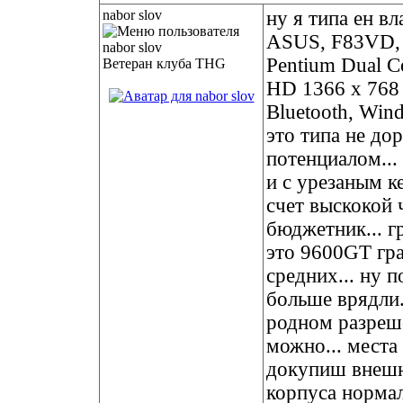
nabor slov
ну я типа ен вл
ASUS, F83VD,
Pentium Dual C
Ветеран клуба THG
HD 1366 x 768 
Bluetooth, Win
это типа не до
потенциалом...
и с урезаным к
счет выскокой 
бюджетник... г
это 9600GT гра
средних... ну 
больше врядли.
родном разреше
можно... места 
докупиш внешни
корпуса нормаль