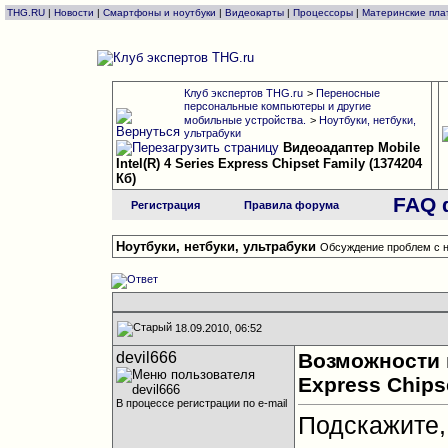
THG.RU
|
Новости
|
Смартфоны и ноутбуки
|
Видеокарты
|
Процессоры
|
Материнские пла
Клуб экспертов THG.ru
>
Переносные
персональные компьютеры и другие
мобильные устройства.
>
Ноутбуки, нетбуки,
ультрабуки
Видеоадаптер Mobile
Intel(R) 4 Series Express Chipset Family (1374204
Кб)
FAQ 
Регистрация
Правила форума
Ноутбуки, нетбуки, ультрабуки
Обсуждение проблем с н
18.09.2010, 06:52
devil666
Возможности в
Express Chips
В процессе регистрации по e-mail
Подскажите,