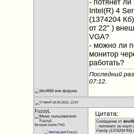
- потянет ли
Intel(R) 4 Se
(1374204 Кб
от 22" ) вн
VGA?
- можно ли 
монитор чер
работать?
Последний раз
07:12
.
18.09.2010, 13:07
FuzzyL
Цитата:
Сообщение от
devil
Ветеран клуба THG
- потянет ли ноут с
Family (1374204 Кб)