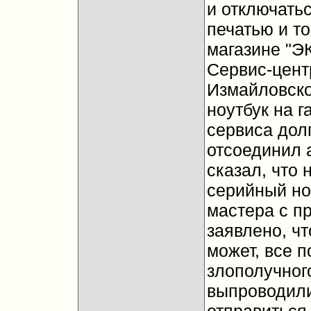
и отключатьс
печатью и то
магазине "Э
Сервис-цент
Измайловско
ноутбук на г
сервиса долг
отсоединил 
сказал, что 
серийный но
мастера с п
заявлено, чт
может, все п
злополучног
выпроводили