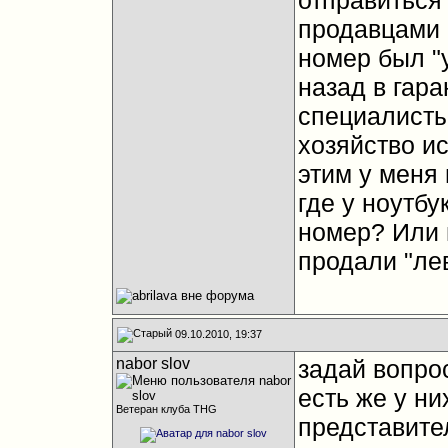
отправиться 
продавцами 
номер был "
назад в гара
специалисты 
хозяйство ис
этим у меня 
где у ноутб
номер? Или 
продали "ле
09.10.2010, 19:37
nabor slov
задай вопрос
есть же у них
Ветеран клуба THG
представител