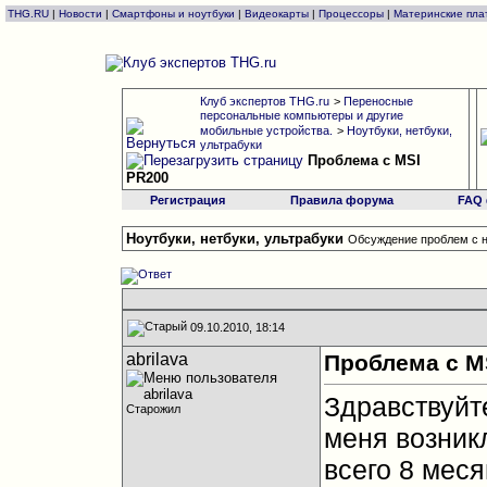
THG.RU
|
Новости
|
Смартфоны и ноутбуки
|
Видеокарты
|
Процессоры
|
Материнские пла
Клуб экспертов THG.ru
>
Переносные
персональные компьютеры и другие
мобильные устройства.
>
Ноутбуки, нетбуки,
ультрабуки
Проблема с MSI
PR200
Регистрация
Правила форума
FAQ
Ноутбуки, нетбуки, ультрабуки
Обсуждение проблем с н
09.10.2010, 18:14
abrilava
Проблема с M
Здравствуйте
Старожил
меня возник
всего 8 меся