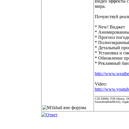
Видео эффекты сн
мира.
Почувствуй реал
* New! Виджет
* Анимированный
* Прогноз погоды
* Полноэкранны
* Детальный прог
* Установка и с
* Обновление про
* Рекламный бан
http://www.weathe
Video:
http://www.yout
______________
C2D E8600, P5B Deluxe, OC
Smilodon(RaidMAX), Gigabyt