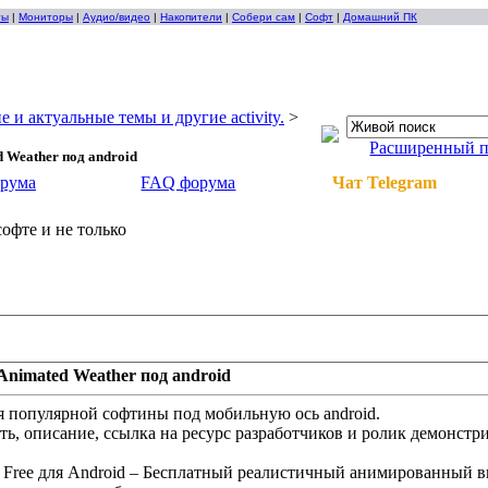
ты
|
Мониторы
|
Аудио/видео
|
Накопители
|
Собери сам
|
Софт
|
Домашний ПК
е и актуальные темы и другие activity.
>
Расширенный 
 Weather под android
орума
FAQ форума
Чат Telegram
офте и не только
nimated Weather под android
я популярной софтины под мобильную ось android.
сть, описание, ссылка на ресурс разработчиков и ролик демон
r Free для Android – Бесплатный реалистичный анимированный в