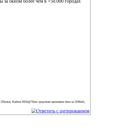
 за окном более чем в +50.000 городах
12D(sata), Radeon 6950@70(по средствам прошивки биос-а) 2048mb,