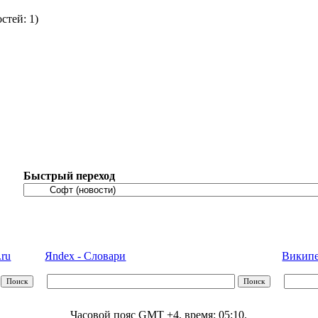
остей: 1)
Быстрый переход
.ru
Яndex - Словари
Википед
Часовой пояс GMT +4, время:
05:10
.