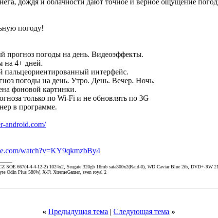
ега, дождя и облачности дают точное и верное ощущение погоды
ьную погоду!
 прогноз погоды на день. Видеоэффекты.
 на 4+ дней.
й пальцеориентированный интерфейс.
ноз погоды на день. Утро. День. Вечер. Ночь.
мена фоновой картинки.
гноза только по Wi-Fi и не обновлять по 3G
нер в программе.
r-android.com/
ube.com/watch?v=KY9qkmzbBy4
____
Z SOE 667(4-4-4-12-2) 1024x2, Seagate 320gb 16mb sata300x2(Raid-0), WD Caviar Blue 2tb, DVD+-RW 2
e Odin Plus 580W, X-Fi XtremeGamer, sven royal 2
«
Предыдущая тема
|
Следующая тема
»