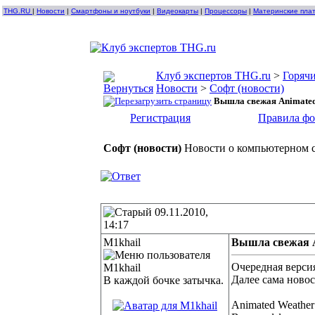
THG.RU
|
Новости
|
Смартфоны и ноутбуки
|
Видеокарты
|
Процессоры
|
Материнские пла
Клуб экспертов THG.ru
>
Горячи
Новости
>
Софт (новости)
Вышла свежая Animated
Регистрация
Правила ф
Софт (новости)
Новости о компьютерном с
09.11.2010,
14:17
M1khail
Вышла свежая A
Очередная верси
Далее сама ново
В каждой бочке затычка.
Animated Weathe