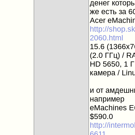
денег которы
же есть за 60
Acer eMachi
http://shop.s
2060.html
15.6 (1366x7
(2.0 ГГц) / 
HD 5650, 1 Г
камера / Linu
и от амдешни
например
eMachines E
$590.0
http://interm
6611