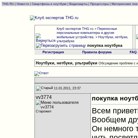
THG.RU
|
Новости
|
Смартфоны и ноутбуки
|
Видеокарты
|
Процессоры
|
Материнские пла
Клуб экспертов THG.ru
>
Переносные
персональные компьютеры и другие
мобильные устройства.
>
Ноутбуки, нетбуки,
ультрабуки
покупка ноутбука
Регистрация
Правила форума
FAQ
Ноутбуки, нетбуки, ультрабуки
Обсуждение проблем с н
11.01.2011, 23:37
vv3774
покупка ноут
Всем привет
Старожил
Вообщем дру
Он немного т
чуть посвет