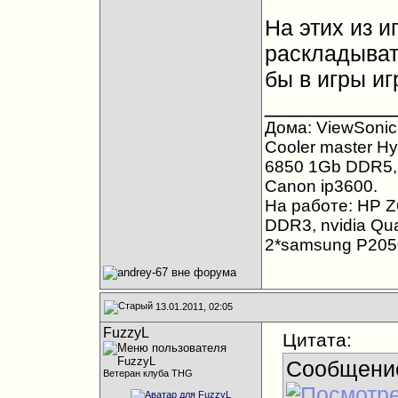
На этих из и
раскладыват
бы в игры игр
__________
Дома: ViewSonic 
Cooler master H
6850 1Gb DDR5, 
Canon ip3600.
На работе: HP Z
DDR3, nvidia Qu
2*samsung P205
13.01.2011, 02:05
FuzzyL
Цитата:
Сообщени
Ветеран клуба THG