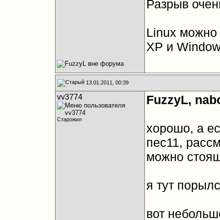
Разрыв очен
Linux можно
ХР и Windows
13.01.2011, 00:39
vv3774
FuzzyL, nabo
Старожил
хорошо, а е
пес11, рассм
можно стоящ
я тут порыл
вот небольш