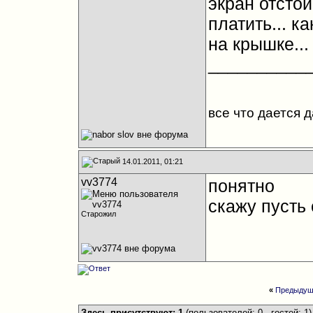
экран отстой
платить... к
на крышке...
__________
все что дается 
14.01.2011, 01:21
vv3774
понятно
скажу пусть 
Старожил
«
Предыдущ
Здесь присутствуют: 1
(пользователей: 0 , гостей: 1)