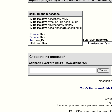
Ваши права в разделе
Вы
не можете
создавать темы
Вы
не можете
отвечать на сообщения
Вы
не можете
прикреплять файлы
Вы
не можете
редактировать сообщения
BB коды
Вкл.
Смайлы
Вкл.
Быстрый переход
[IMG]
код
Вкл.
HTML код
Выкл.
Справочник словарей
Словари русского языка - www.gramota.ru
Часовой 
Tom's Hardware Guide 
©200
Подд
Распространение информации возможно т
THG.ru ("Русский Tom's Hardware 