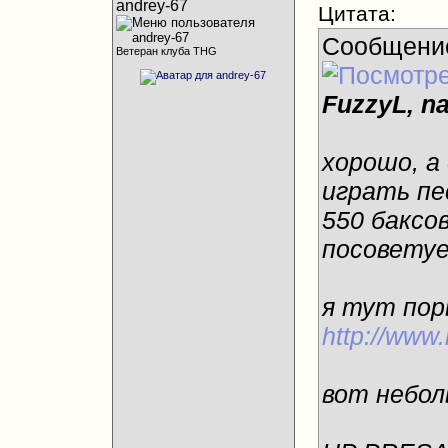
andrey-67
Цитата:
Сообщени
Ветеран клуба THG
FuzzyL, na
хорошо, а
играть пе
550 баксо
посовету
я тут пор
http://www
вот небол