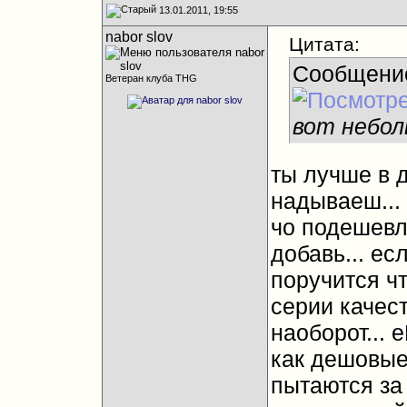
13.01.2011, 19:55
nabor slov
Цитата:
Сообщени
Ветеран клуба THG
вот небол
ты лучше в 
надываеш... 
чо подешевле
добавь... ес
поручится ч
серии качест
наоборот... 
как дешовые 
пытаются за 