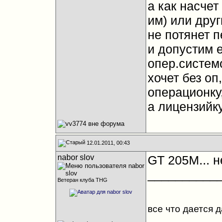
а как насчет
им) или дру
не потянет п
и допустим е
опер.систем
хочет без оп
операционку
а лицензийку
12.01.2011, 00:43
nabor slov
GT 205M... н
__________
Ветеран клуба THG
все что дается 