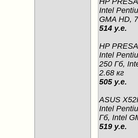
HP PRESA
Intel Penti
GMA HD, 79
514 у.е.
HP PRESA
Intel Pent
250 Гб, In
2.68 кг
505 у.е.
ASUS X52
Intel Pent
Гб, Intel G
519 у.е.