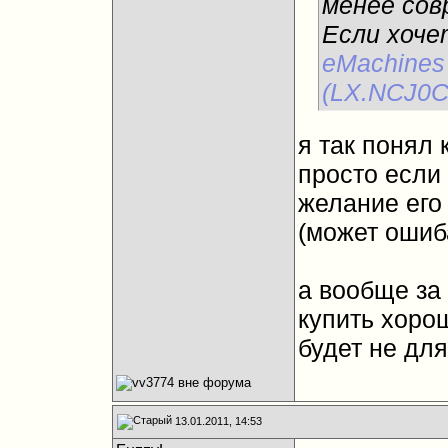
менее сов
Если хоче
eMachine
(LX.NCJ0C
я так понял 
просто если 
желание его 
(может ошиб
а вообще за 
купить хорош
будет не для
13.01.2011, 14:53