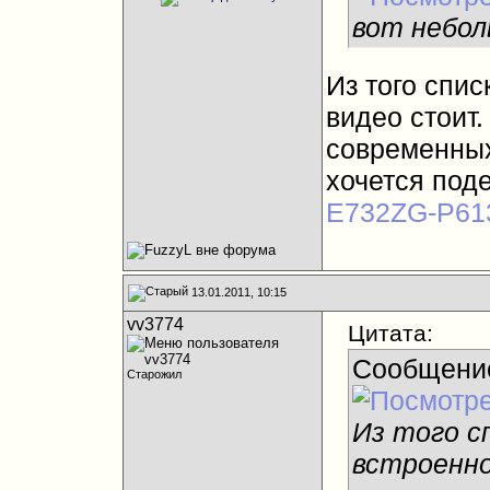
вот небол
Из того спис
видео стоит
современных
хочется под
E732ZG-P61
13.01.2011, 10:15
vv3774
Цитата:
Сообщени
Старожил
Из того с
встроенно