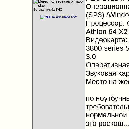
Операционна
Ветеран клуба THG
(SP3) /Windo
Процессор: 
Athlon 64 X2
Видеокарта:
3800 series 
3.0
Оперативная
Звуковая кар
Место на жес
по ноутбучн
требовательн
нормальной г
это роскош..