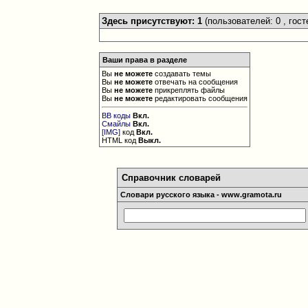
Здесь присутствуют: 1
(пользователей: 0 , гост
Ваши права в разделе
Вы
не можете
создавать темы
Вы
не можете
отвечать на сообщения
Вы
не можете
прикреплять файлы
Вы
не можете
редактировать сообщения
BB коды
Вкл.
Смайлы
Вкл.
[IMG]
код
Вкл.
HTML код
Выкл.
Справочник словарей
Словари русского языка - www.gramota.ru