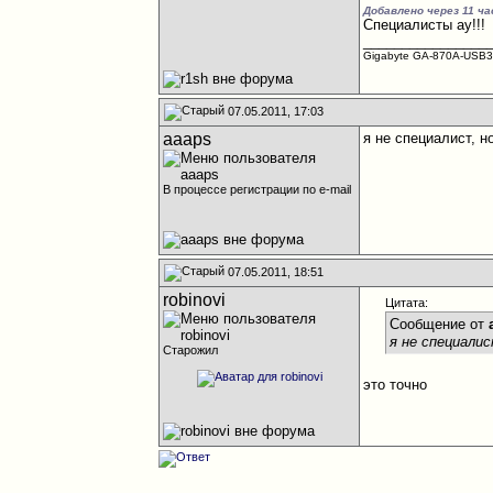
Добавлено через 11 ч
Специалисты ау!!!
________________
Gigabyte GA-870A-USB3L
07.05.2011, 17:03
aaaps
я не специалист, н
В процессе регистрации по e-mail
07.05.2011, 18:51
robinovi
Цитата:
Сообщение от
я не специали
Старожил
это точно