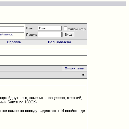
Имя
Запомнить?
ый поиск
Пароль
Справка
Пользователи
Опции темы
#
1
апргейднуть его, заменить процессор, жесткий,
ртный Samsung 160Gb)
тоже самое по поводу видеокарты. И вообще где