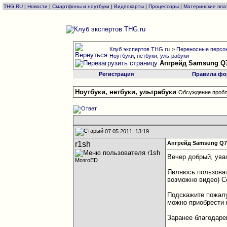
THG.RU
|
Новости
|
Смартфоны и ноутбуки
|
Видеокарты
|
Процессоры
|
Материнские пла
Клуб экспертов THG.ru
>
Переносные персон
Ноутбуки, нетбуки, ультрабуки
Апгрейд Samsung Q
Регистрация
Правила фо
Ноутбуки, нетбуки, ультрабуки
Обсуждение пробл
07.05.2011, 13:19
r1sh
Апгрейд Samsung Q7
Вечер добрый, ув
МозгоED
Являюсь пользовате
возможно видео) С
Подскажите пожалу
можно приобрести
Заранее благодаре