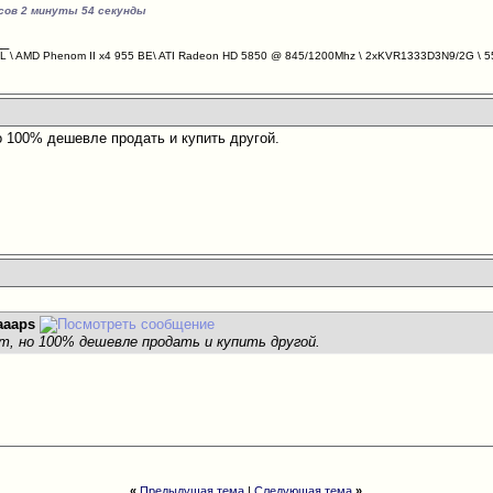
асов 2 минуты 54 секунды
__
 \ AMD Phenom II x4 955 BE\ ATI Radeon HD 5850 @ 845/1200Mhz \ 2xKVR1333D3N9/2G \ 55
о 100% дешевле продать и купить другой.
aaaps
ст, но 100% дешевле продать и купить другой.
«
Предыдущая тема
|
Следующая тема
»