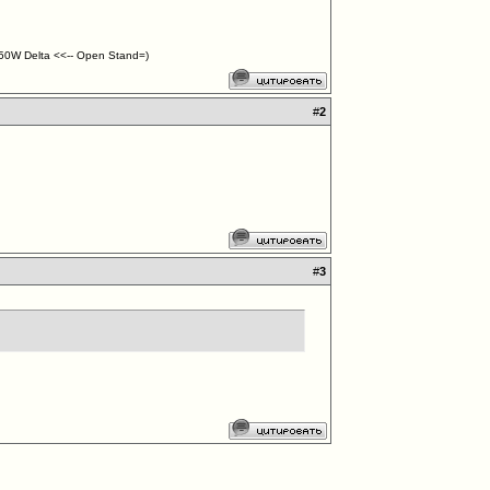
0W Delta <<-- Open Stand=)
#
2
#
3