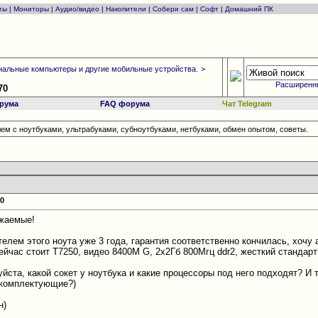
ты
|
Мониторы
|
Аудио/видео
|
Накопители
|
Собери сам
|
Софт
|
Домашний ПК
альные компьютеры и другие мобильные устройства.
>
Расширенн
70
рума
FAQ форума
Чат Telegram
ем с ноутбуками, ультрабуками, субноутбуками, нетбуками, обмен опытом, советы.
0
ажаемые!
лем этого ноута уже 3 года, гарантия соответственно кончилась, хочу 
ейчас стоит T7250, видео 8400M G, 2х2Гб 800Мгц ddr2, жесткий станда
йста, какой сокет у ноутбука и какие процессоры под него подходят? И 
 комплектующие?)
н)