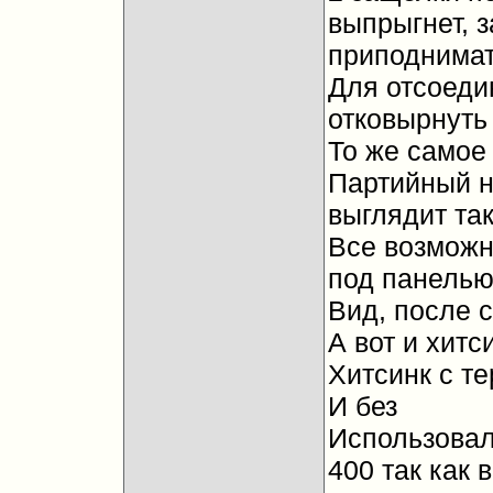
выпрыгнет, 
приподнимать
Для отсоеди
отковырнуть
То же самое
Партийный н
выглядит так
Все возможн
под панель
Вид, после 
А вот и хитс
Хитсинк с т
И без
Использовал
400 так как 