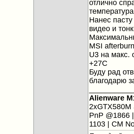
отлично спр
температурам
Нанес пасту
видео и тон
Максимальны
MSI afterbur
U3 на макс.
+27С
Буду рад от
благодарю з
__________
Alienware 
2xGTX580M S
PnP @1866 |
1103 | CM No