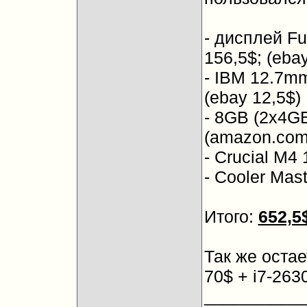
- дисплей Fu
156,5$; (ebay
- IBM 12.7m
(ebay 12,5$)
- 8GB (2x4G
(amazon.com
- Crucial M4
- Cooler Mast
Итого:
652,5
Так же остае
70$ + i7-263
__________