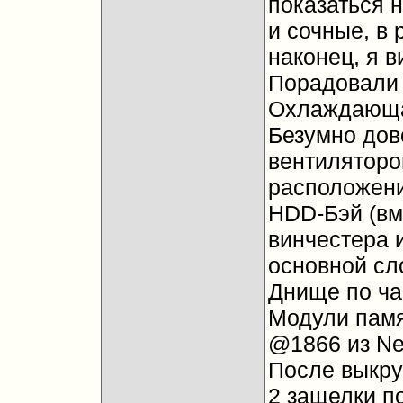
показаться 
и сочные, в 
наконец, я в
Порадовали 
Охлаждающая
Безумно дов
вентиляторов
расположен
HDD-Бэй (вм
винчестера и
основной сл
Днище по ча
Модули памя
@1866 из N
После выкру
2 защелки п