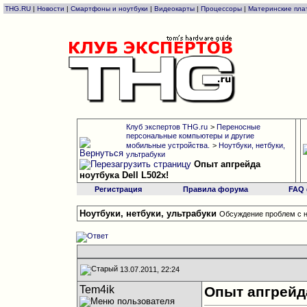
THG.RU
|
Новости
|
Смартфоны и ноутбуки
|
Видеокарты
|
Процессоры
|
Материнские пла
Клуб экспертов THG.ru
>
Переносные
персональные компьютеры и другие
мобильные устройства.
>
Ноутбуки, нетбуки,
ультрабуки
Опыт апгрейда
ноутбука Dell L502x!
Регистрация
Правила форума
FAQ
Ноутбуки, нетбуки, ультрабуки
Обсуждение проблем с н
13.07.2011, 22:24
Tem4ik
Опыт апгрейда