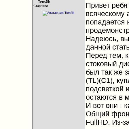
Привет ребят
Старожил
всяческому а
попадается к
продемонстр
Надеюсь, вы
данной стать
Перед тем, к
стоковый д
был так же 
(TL)(C1), ку
подсветкой 
остаются в м
И вот они - к
Общий фронт
FullHD. Из-