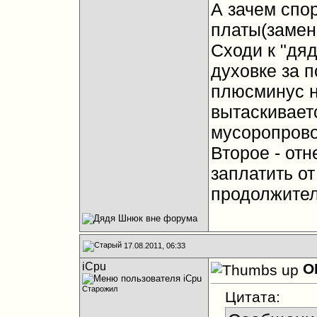
А зачем спо
платы(замен
Сходи к "дяд
духовке за п
плюсминус н
вытаскивает
мусоропрово
Второе - от
заплатить от
продолжител
17.08.2011, 06:33
iCpu
О
Старожил
Цитата: