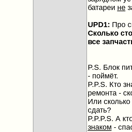
батареи
не
з
UPD1:
Про с
Сколько ст
все запчас
P.S. Блок п
- поймёт.
P.P.S. Кто з
ремонта - ск
Или сколько 
сдать?
P.P.P.S. А кт
знаком
- спа