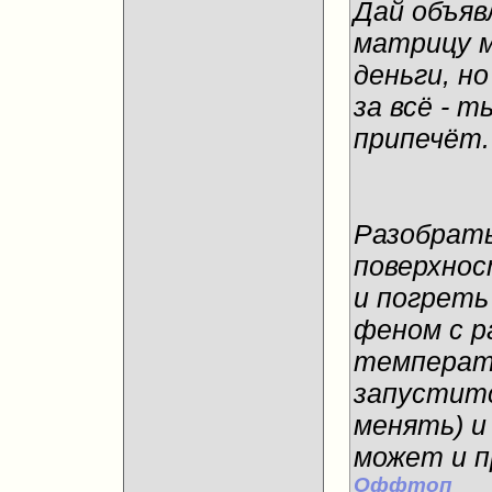
Дай объяв
матрицу м
деньги, н
за всё - т
припечёт. 
Разобрать
поверхнос
и погреть
феном с р
температу
запуститс
менять) и
может и п
Оффтоп