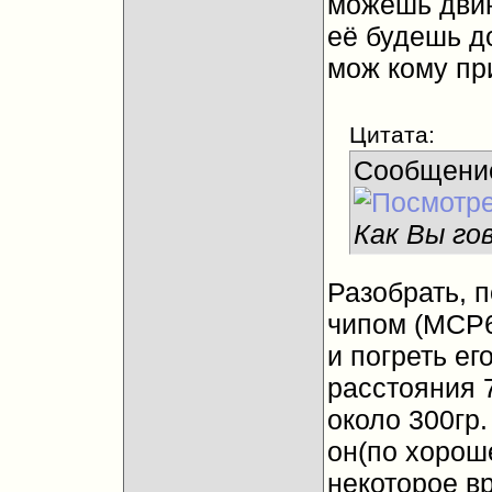
можешь двин
её будешь до
мож кому при
Цитата:
Сообщени
Как Вы го
Разобрать, 
чипом (МСР6
и погреть е
расстояния 
около 300гр.
он(по хорош
некоторое в