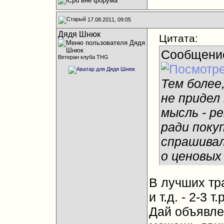
17.08.2011, 09:05
Дядя Шнюк
Цитата:
Сообщени
Ветеран клуба THG
Тем более,
не придел
мысль - р
ради поку
спрашивал
о ценовых
В лучших тр
и т.д. - 2-3 т.р
Дай объявле