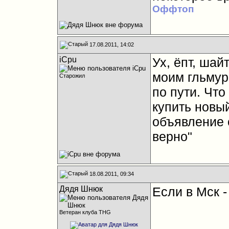
Оффтоп
17.08.2011, 14:02
iCpu
Ух, ёпт, шай
моим гльмур
Старожил
по пути. Что
купить новый
объявление 
верно"
18.08.2011, 09:34
Дядя Шнюк
Если в Мск -
Ветеран клуба THG