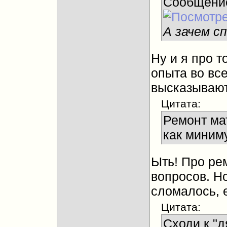
Сообщени
А зачем с
Ну и я про т
опыта во вс
высказывают
Цитата:
Ремонт ма
как миним
Ыть! Про ре
вопросов. Но
сломалось, е
Цитата:
Сходи к "д