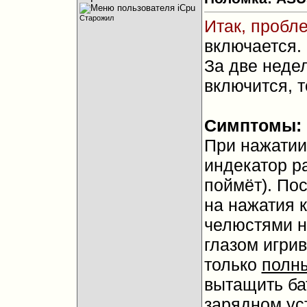
Старожил
Итак, пробл
включается.
За две недел
включится, т
Симптомы:
При нажатии
индекатор ра
поймёт). По
на нажатия 
челюстями н
глазом игри
только
полн
вытащить ба
зарядном ус