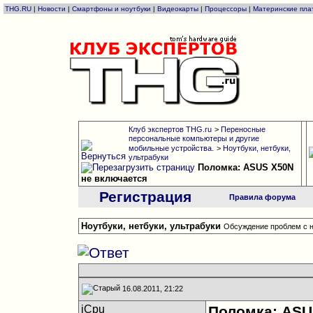
THG.RU
|
Новости
|
Смартфоны и ноутбуки
|
Видеокарты
|
Процессоры
|
Материнские пла
Клуб экспертов THG.ru
>
Переносные
персональные компьютеры и другие
мобильные устройства.
>
Ноутбуки, нетбуки,
ультрабуки
Поломка: ASUS X50N
не включается
Регистрация
Правила форума
Ноутбуки, нетбуки, ультрабуки
Обсуждение проблем с н
16.08.2011, 21:22
iCpu
Поломка: ASU