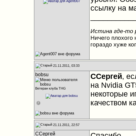
ссылку на ма
__________
Истина где-то 
Ничего плохого н
гораздо хуже ко
21.11.2011, 03:33
bobsu
ССергей
, е
на Nvidia G
Ветеран клуба THG
некоторые иг
качеством ка
21.11.2011, 22:57
ССергей
Спасибо.