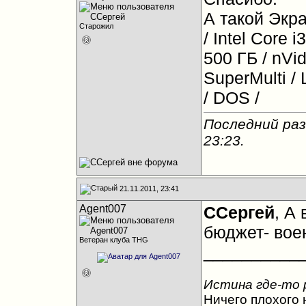
А такой Экра
Старожил
/ Intel Core 
500 ГБ / nVi
SuperMulti / 
/ DOS /
Последний раз
23:23
.
21.11.2011, 23:41
Agent007
ССергей
, А
бюджет- вое
Ветеран клуба THG
__________
Истина где-то 
Ничего плохого н