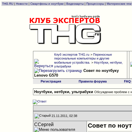
THG.RU
|
Новости
|
Смартфоны и ноутбуки
|
Видеокарты
|
Процессоры
|
Материнские пла
Клуб экспертов THG.ru
>
Переносные
персональные компьютеры и другие
мобильные устройства.
>
Ноутбуки, нетбуки,
ультрабуки
Совет по ноутбуку
Lenovo G570
Регистрация
Правила форума
FAQ
Ноутбуки, нетбуки, ультрабуки
Обсуждение проблем с н
21.11.2011, 02:38
ССергей
Совет по ноу