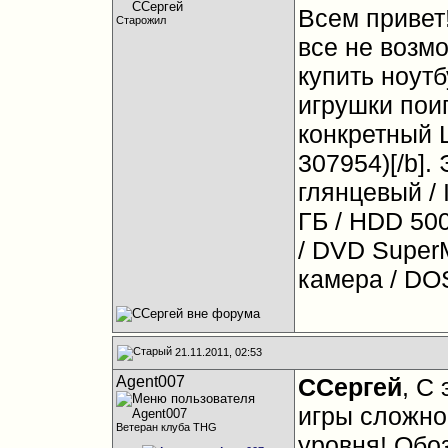
Всем привет
Старожил
все не возм
купить ноутб
игрушки пои
конкретный 
307954)[/b].
глянцевый / 
ГБ / HDD 50
/ DVD SuperMu
камера / DOS
21.11.2011, 02:53
Agent007
ССергей
, С
игры сложно
Ветеран клуба THG
уровня! Обо