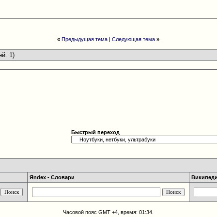
«
Предыдущая тема
|
Следующая тема
»
ей: 1)
Быстрый переход
Яndex - Словари
Википедия
Часовой пояс GMT +4, время:
01:34
.