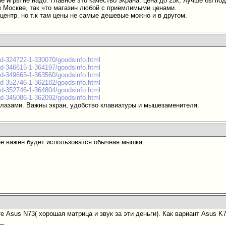
е игры не надо. Главное это качество экрана. цена до 25к, лучше бы по
в Москве, так что магазин любой с приемлимыми ценами.
центр. но т.к там цены не самые дешевые можно и в другом.
cd-324722-1-330070/goodsinfo.html
cd-346615-1-364197/goodsinfo.html
cd-349665-1-363560/goodsinfo.html
cd-352746-1-362182/goodsinfo.html
cd-352746-1-364804/goodsinfo.html
cd-345086-1-362092/goodsinfo.html
глазами. Важны экран, удобство клавиатуры и мышезаменителя.
е важен будет использоватся обычная мышка.
е Asus N73( хорошая матрица и звук за эти деньги). Как вариант Asus K7
__