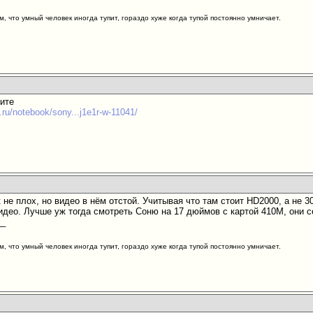
м, что умный человек иногда тупит, гораздо хуже когда тупой постоянно умничает.
ите
.ru/notebook/sony...j1e1r-w-11041/
к не плох, но видео в нём отстой. Учитывая что там стоит HD2000, а не 3
видео. Лучше уж тогда смотреть Соню на 17 дюймов с картой 410М, они 
__
м, что умный человек иногда тупит, гораздо хуже когда тупой постоянно умничает.