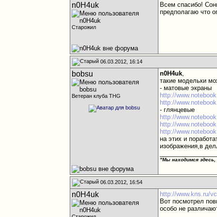
n0H4uk
Всем спасибо! Сони
предполагаю что о
Старожил
06.03.2012, 16:14
bobsu
n0H4uk
,
такие модельки мо
- матовые экраны
http://www.notebook
Ветеран клуба THG
http://www.notebook
- глянцевые
http://www.notebook
http://www.notebook
http://www.notebook
на этих и поработ
изображения,в дел
________________
"Мы находимся здесь,
06.03.2012, 16:54
n0H4uk
http://www.kns.ru/v
Вот посмотрел повы
особо не различаю
Старожил