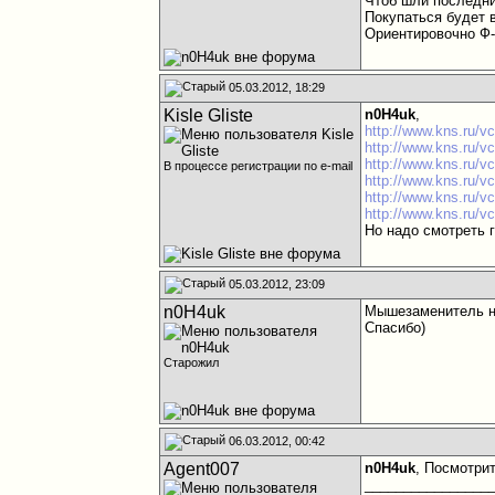
Чтоб шли последни
Покупаться будет 
Ориентировочно Ф-
05.03.2012, 18:29
Kisle Gliste
n0H4uk
,
http://www.kns.ru/v
http://www.kns.ru/v
http://www.kns.ru/v
В процессе регистрации по e-mail
http://www.kns.ru/v
http://www.kns.ru/v
http://www.kns.ru/v
Но надо смотреть 
05.03.2012, 23:09
n0H4uk
Мышезаменитель н
Спасибо)
Старожил
06.03.2012, 00:42
Agent007
n0H4uk
, Посмотрит
________________