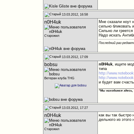
13.03.2012, 16:58
n0H4uk
Мне сказали ноут 
сильно бликовать 
Сильно ли греется 
Надо искать Антиб
Старожил
Последний раз редакт
13.03.2012, 17:09
bobsu
n0H4uk
, ищите мо
типа
http://www.notebook
http://www.notebook
Ветеран клуба THG
и будет вам счаст
________________
"Мы находимся здесь,
13.03.2012, 17:27
n0H4uk
как вы так быстро
дельного из этого 
Старожил