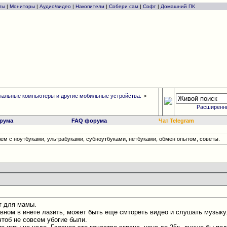
ты
|
Мониторы
|
Аудио/видео
|
Накопители
|
Собери сам
|
Софт
|
Домашний ПК
альные компьютеры и другие мобильные устройства.
>
Расширенн
рума
FAQ форума
Чат Telegram
ем с ноутбуками, ультрабуками, субноутбуками, нетбуками, обмен опытом, советы.
т для мамы.
овном в инете лазить, может быть еще смтореть видео и слушать музыку
чтоб не совсем убогие были.