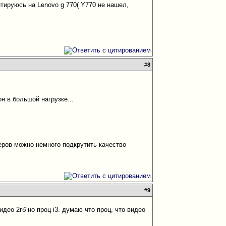
нтируюсь на Lenovo g 770( Y770 не нашел,
#
8
он в большой нагрузке...
веров можно немного подкрутить качество
#
9
део 2гб но проц i3. думаю что проц, что видео