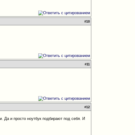
#
10
#
11
#
12
и. Да и просто ноутбук подбирают под себя. И