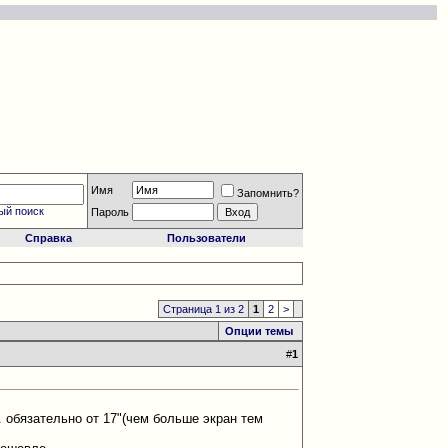
Имя
Запомнить?
ый поиск
Пароль
Справка
Пользователи
Страница 1 из 2
1
2
>
Опции темы
#
1
. обязательно от 17"(чем больше экран тем