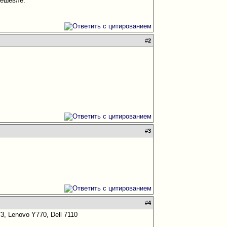
дешевле.
#
2
#
3
#
4
3, Lenovo Y770, Dell 7110