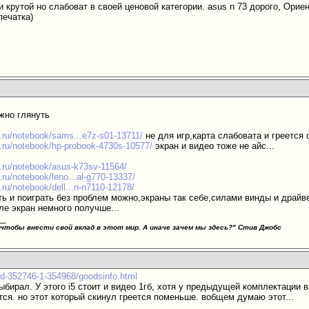
 крутой но слабоват в своей ценовой категории. asus n 73 дорого, Орие
печатка)
жно глянуть
.ru/notebook/sams...e7z-s01-13711/
не для игр,карта слабовата и греется 
.ru/notebook/hp-probook-4730s-10577/
экран и видео тоже не айс...
.ru/notebook/asus-k73sv-11564/
.ru/notebook/leno...al-g770-13337/
.ru/notebook/dell...n-n7110-12178/
ать и поиграть без проблем можно,экраны так себе,силами винды и драй
ле экран немного получше...
__
 чтобы внести свой вклад в этот мир. А иначе зачем мы здесь?"
Стив Джобс
cd-352746-1-354968/goodsinfo.html
бирал. У этого i5 стоит и видео 1гб, хотя у предыдущей комплектации ви
тся. но этот который скинул греется поменьше. вобщем думаю этот...