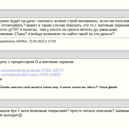
нужен будет на даче- смотреть всякие строй материалы, если им пользов
и отсвечивать? может в таком случае поискать что то с матовым экрано
этот g770? я почитал, там у когото он грелся вплоть до зависания
ликовая 17шка? и вобще возможно ли найти такой за эти деньги?
ировалось n0H4uk, 13.03.2012 в
17:03
.
дель с процессором i3 и матовым экраном
.ru/notebook/hp-probook-4730s-10577/
.ru/notebook/dell-vostro-3750-12303/
ье
__
 чтобы внести свой вклад в этот мир. А иначе зачем мы здесь?"
Стив Джобс
 нашли бук с анти бликовым покрытием? просто читали описание? забиваю
не выходит)))