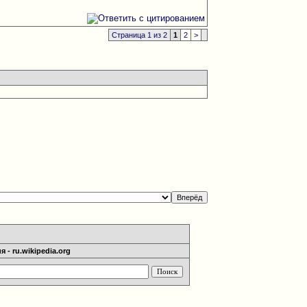
Страница 1 из 2
1
2
>
 - ru.wikipedia.org