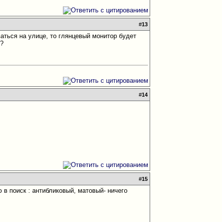
#
13
аться на улице, то глянцевый монитор будет
м?
#
14
#
15
 в поиск : антибликовый, матовый- ничего