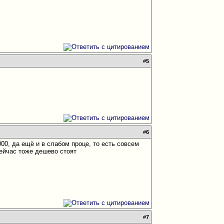
#
5
#
6
000, да ещё и в слабом проце, то есть совсем
сейчас тоже дешево стоят
#
7