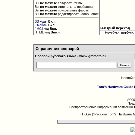
Вы
не можете
создавать темы
Вы
не можете
отвечать на сообщения
Вы
не можете
прикреплять файлы
Вы
не можете
редактировать сообщения
BB коды
Вкл.
Смайлы
Вкл.
Быстрый переход
[IMG]
код
Вкл.
HTML код
Выкл.
Справочник словарей
Словари русского языка - www.gramota.ru
Часовой 
Tom's Hardware Guide 
©200
Подд
Распространение информации возможно т
THG.ru ("Русский Tom's Hardware 