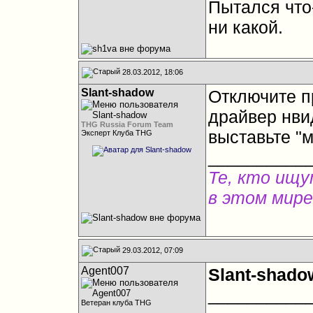
Пытался что
ни какой.
28.03.2012, 18:06
Slant-shadow
Отключите п
драйвер нвид
THG Russia Forum Team
выставьте "
Эксперт Клуба THG
__________
Те, кто ищу
в этом мире
29.03.2012, 07:09
Agent007
Slant-shado
__________
Ветеран клуба THG