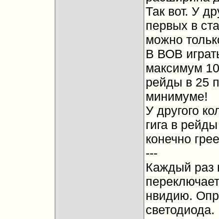
Так вот. У др
первых в ст
можно только
В ВОВ играт
максимум 10 
рейды в 25 п
минимуме!
У другого ко
гига в рейды
конечно грее
---
Каждый раз к
переключает
нвидию. Опр
светодиода.