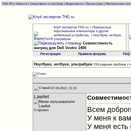
THG.RU
|
Новости
|
Смартфоны и ноутбуки
|
Видеокарты
|
Процессоры
|
Материнские пла
Клуб экспертов THG.ru
>
Переносные
персональные компьютеры и другие
мобильные устройства.
>
Ноутбуки, нетбуки,
ультрабуки
Совместимость
матриц для Dell Vostro 1400
Регистрация
Правила форума
FAQ
Ноутбуки, нетбуки, ультрабуки
Обсуждение проблем с н
07.04.2012, 21:15
Lawliet
Совместимость
Всем доброг
Старожил
У меня к ва
У меня есть 