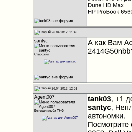
Dune HD Max
HP ProBook 656
26.04.2012, 11:46
santyc
А как Вам Ac
2414G50nbb
Старожил
26.04.2012, 12:01
Agent007
tank03
, +1 
santyc
, Неп
Ветеран клуба THG
автономки.
Посмотрите е