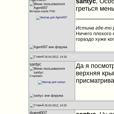
santyc
, Осо
греться мень
Ветеран клуба THG
__________
Истина где-то 
Ничего плохого н
гораздо хуже ко
26.04.2012, 14:18
santyc
Да я посмотр
верхняя крыш
Старожил
присматрива
26.04.2012, 14:25
Agent007