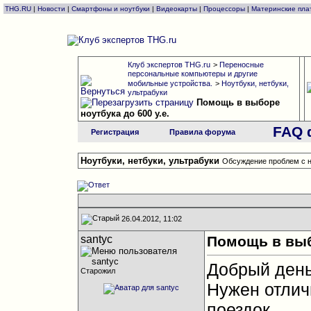
THG.RU
|
Новости
|
Смартфоны и ноутбуки
|
Видеокарты
|
Процессоры
|
Материнские пла
Клуб экспертов THG.ru
>
Переносные
персональные компьютеры и другие
мобильные устройства.
>
Ноутбуки, нетбуки,
ультрабуки
Помощь в выборе
ноутбука до 600 у.е.
FAQ 
Регистрация
Правила форума
Ноутбуки, нетбуки, ультрабуки
Обсуждение проблем с н
26.04.2012, 11:02
santyc
Помощь в выбо
Добрый день
Старожил
Нужен отлич
поездок.