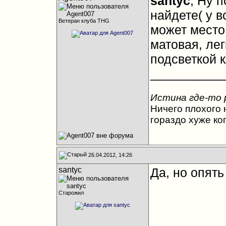
santyc
, Ну 
найдете( у 
Ветеран клуба THG
может место
матовая, лег
подсветкой 
__________
Истина где-то 
Ничего плохого н
гораздо хуже ко
26.04.2012, 14:26
santyc
Да, но опять
Старожил