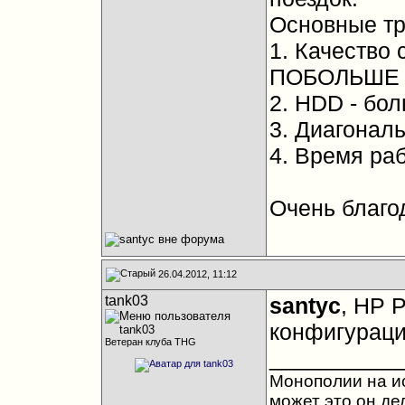
Основные тр
1. Качество 
ПОБОЛЬШЕ 
2. HDD - бо
3. Диагональ
4. Время ра
Очень благо
26.04.2012, 11:12
tank03
santyc
, HP 
конфигураци
Ветеран клуба THG
__________
Монополии на ис
может это он де