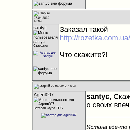
27.04.2012,
16:09
santyc
Заказал такой
http://rozetka.com.
Старожил
Что скажите?!
27.04.2012, 16:26
Agent007
santyc
, Ска
о своих впе
Ветеран клуба THG
__________
Истина где-то 