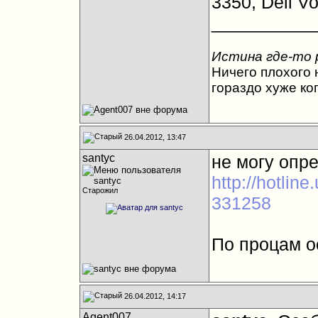
3350, Dell V
__________
Истина где-то 
Ничего плохого н
гораздо хуже ко
26.04.2012, 13:47
santyc
не могу опр
http://hotlin
Старожил
331258
По процам о
26.04.2012, 14:17
Agent007