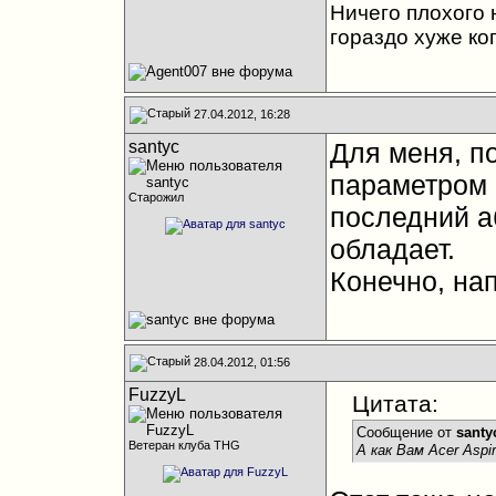
Ничего плохого н
гораздо хуже ко
27.04.2012, 16:28
santyc
Для меня, п
параметром 
Старожил
последний а
обладает.
Конечно, на
28.04.2012, 01:56
FuzzyL
Цитата:
Сообщение от
santy
Ветеран клуба THG
А как Вам Acer Aspi