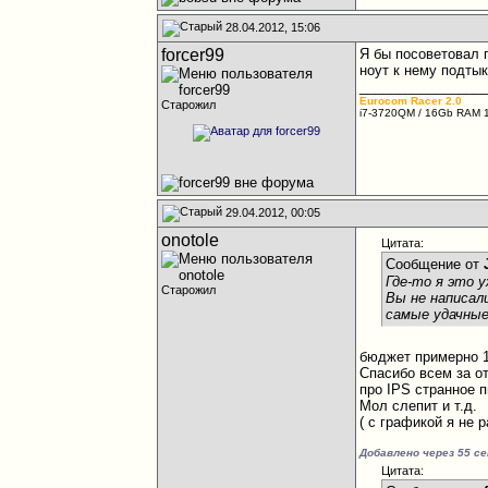
28.04.2012, 15:06
forcer99
Я бы посоветовал 
ноут к нему подтык
________________
Eurocom Racer 2.0
Старожил
i7-3720QM / 16Gb RAM 1
29.04.2012, 00:05
onotole
Цитата:
Сообщение от
Где-то я это у
Старожил
Вы не написал
самые удачные
бюджет примерно 
Спасибо всем за от
про IPS странное п
Мол слепит и т.д.
( с графикой я не 
Добавлено через 55 с
Цитата: