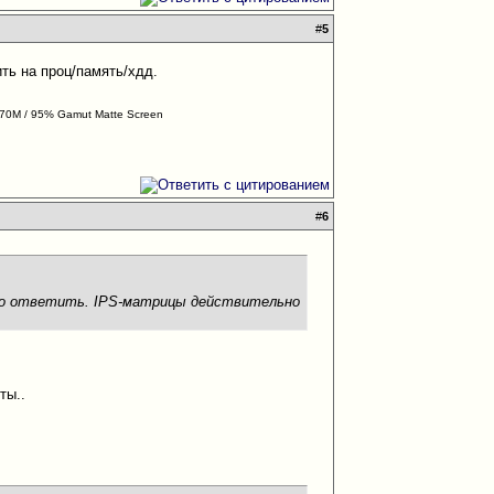
#
5
ить на проц/память/хдд.
970M / 95% Gamut Matte Screen
#
6
жно ответить. IPS-матрицы действительно
ты..