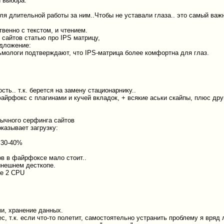
 выбора:
ля длительной работы за ним..Чтобы не уставали глаза.. это самый важн
венно с текстом, и чтением.
 сайтов статью про IPS матрицу,
едложение:
ьмологи подтверждают, что IPS-матрица более комфортна для глаз.
сть.. т.к. берется на замену стационарнику..
айрфокс с плагинами и кучей вкладок, + всякие аськи скайпы, плюс д
ычного серфинга сайтов
казывает загрузку:
e 30-40%
ов в файрфоксе мало стоит..
ынешнем десткопе.
re 2 CPU
ми, хранение данных.
с, т.к. если что-то полетит, самостоятельно устранить проблему я вряд 