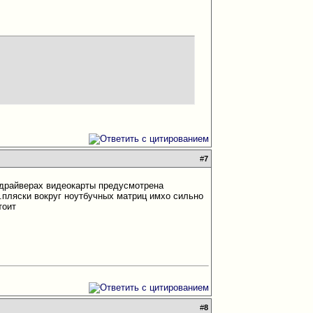
#
7
и драйверах видеокарты предусмотрена
.пляски вокруг ноутбучных матриц имхо сильно
тоит
#
8