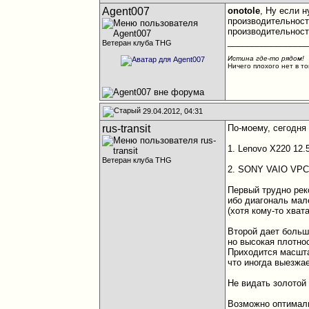
Agent007
onotole
, Ну если 
производительность
производительност
________________
Ветеран клуба THG
Истина где-то рядом!
Ничего плохого нет в то
29.04.2012, 04:31
rus-transit
По-моему, сегодня
1. Lenovo X220 12.
Ветеран клуба THG
2. SONY VAIO VPC-
Первый трудно рек
ибо диагональ мал
(хотя кому-то хвата
Второй дает больш
но высокая плотнос
Приходится масшт
что иногда выезжа
Не видать золотой
Возможно оптималь