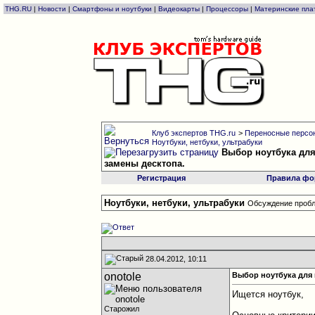
THG.RU
|
Новости
|
Смартфоны и ноутбуки
|
Видеокарты
|
Процессоры
|
Материнские пла
Клуб экспертов THG.ru
>
Переносные персон
Ноутбуки, нетбуки, ультрабуки
Выбор ноутбука для
замены десктопа.
Регистрация
Правила фо
Ноутбуки, нетбуки, ультрабуки
Обсуждение пробл
28.04.2012, 10:11
onotole
Выбор ноутбука для 
Ищется ноутбук,
Старожил