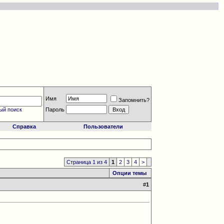
Имя
Запомнить?
ый поиск
Пароль
Справка
Пользователи
Страница 1 из 4
1
2
3
4
>
Опции темы
#
1