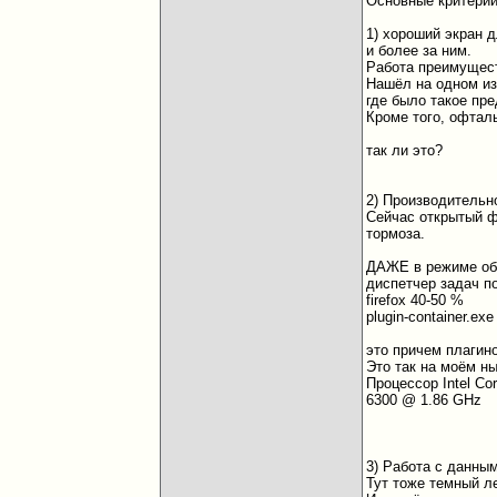
Основные критерии
1) хороший экран д
и более за ним.
Работа преимущест
Нашёл на одном из
где было такое пр
Кроме того, офтал
так ли это?
2) Производительно
Сейчас открытый ф
тормоза.
ДАЖЕ в режиме об
диспетчер задач по
firefox 40-50 %
plugin-container.ex
это причем плагин
Это так на моём н
Процессор Intel Co
6300 @ 1.86 GHz
3) Работа с данны
Тут тоже темный ле