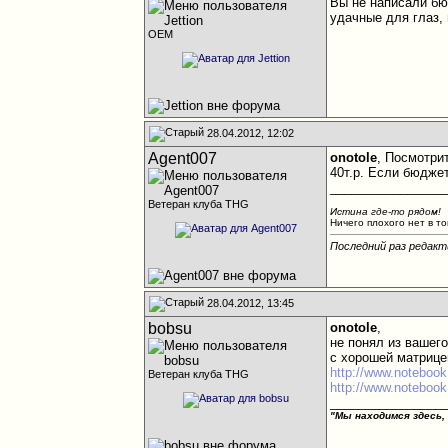
Вы не написали бю
удачные для глаз, 
OEM
28.04.2012, 12:02
Agent007
onotole
, Посмотрит
40т.р. Если бюдже
________________
Ветеран клуба THG
Истина где-то рядом!
Ничего плохого нет в то
Последний раз редакт
28.04.2012, 13:45
bobsu
onotole
,
не понял из вашего
с хорошей матрице
http://www.notebook
Ветеран клуба THG
http://www.notebook
________________
"Мы находимся здесь,