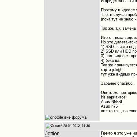
И придётся нести в
Поэтому в идеале 
Т..е. в случае про
(пока тут не знаю 
Так же, т.к. замен
Итого , пока видет
Но это дилетантск
1) SSD - чисто под
2) SSD или HDD под
3) под видео с тор
4) бэкапы.
Так же планируетс
карта juli@ ,
тут уже видимо пр
Заранее спасибо.
Опять же повторюсь
Из вариантов
Asus N55SL
Asus n75
но это так , по сове
28.04.2012, 11:36
Jettion
Где-то я это уже ч