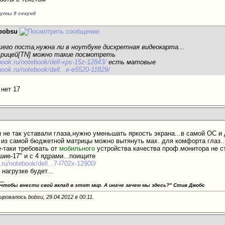
нуты 9 секунд
bobsu
ашего поста,нужна ли в ноутбуке дискретная видеокарта...
трицей[TN] можно такие посмотреть
book.ru/notebook/dell-xps-15z-12843/
есть матовые
book.ru/notebook/dell...e-e5520-11829/
 нет 17
и не так уставали глаза,нужно уменьшать яркость экрана...в самой ОС 
о из самой бюджетной матрицы можно вытянуть мах. для комфорта глаз..
е-таки требовать от
мобильного
устройства качества проф.монитора не с
шие-17" и с 4 ядрами...поищите
ru/notebook/dell...7-l702x-12900/
 нагрузке будет...
__
 чтобы внести свой вклад в этот мир. А иначе зачем мы здесь?"
Стив Джобс
ировалось bobsu, 29.04.2012 в
00:11
.