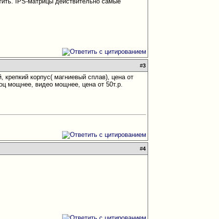
етить. IPS-матрицы действительно самые
#
3
й, крепкий корпус( магниевый сплав), цена от
ц мощнее, видео мощнее, цена от 50т.р.
#
4