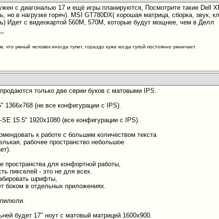
нужен с диагональю 17 и ещё игры планируются, Посмотрите такие Dell 
, но в нагрузке горяч). MSI GT780DX( хорошая матрица, сборка, звук, к
ь) Идет с видеокартой 560М, 570М, которые будут мощнее, чем в Делл
__
м, что умный человек иногда тупит, гораздо хуже когда тупой постоянно умничает.
 продаются только две серии буков с матовыми IPS.
5" 1366x768 (не все конфигурации с IPS).
SE 15.5" 1920x1080 (все конфигурации с IPS).
омендовать к работе с большим количеством текста
елькая, рабочее пространство небольшое
ет).
е пространства для конфортной работы,
ть пикселей - это не для всех.
абировать шрифты,
ет боком в отдельных приложениях.
 пилюли.
ней будет 17" ноут с матовый матрицей 1600х900.