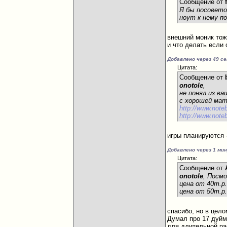
Сообщение от
Я бы посовето
ноут к нему п
внешний моник тож
и что делать если 
Добавлено через 49 с
Цитата:
Сообщение от
onotole
,
не понял из в
с хорошей ма
http://www.note
http://www.note
игры планируются -
Добавлено через 1 ми
Цитата:
Сообщение от
onotole
, Посмо
цена от 40т.р
цена от 50т.р
спасибо, но в целом
Думал про 17 дуйм
для длительной ра