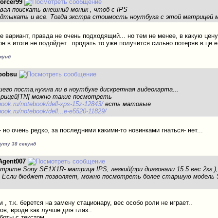
forcer99
вал поискать внешний моник , чтоб с IPS
одтыкать и все. Тогда экстра стоимость ноутбука с этой матрицей 
е вариант, правда не очень подходящий... но тем не менее, в какую цен
он в итоге не подойдет.. продать то уже получится сильно потеряв в це.е
екунд
bobsu
ашего поста,нужна ли в ноутбуке дискретная видеокарта...
трицей[TN] можно такие посмотреть
book.ru/notebook/dell-xps-15z-12843/
есть матовые
book.ru/notebook/dell...e-e5520-11829/
 но очень редко, за последними какими-то новинками гнаться- нет...
нуту 38 секунд
Agent007
трите Sony SE1X1R- матрица IPS, легкий(при диагонали 15.5 вес 2кг.),
. Если бюджет позволяет, можно посмотреть более старшую модель 
.
 , т.к. берется на замену стационару, вес особо роли не играет..
ов, вроде как лучше для глаз..
боты с текстом