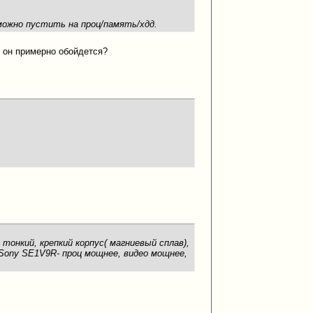
можно пустить на проц/память/хдд.
у он примерно обойдется?
 тонкий, крепкий корпус( магниевый сплав),
Sony SE1V9R- проц мощнее, видео мощнее,