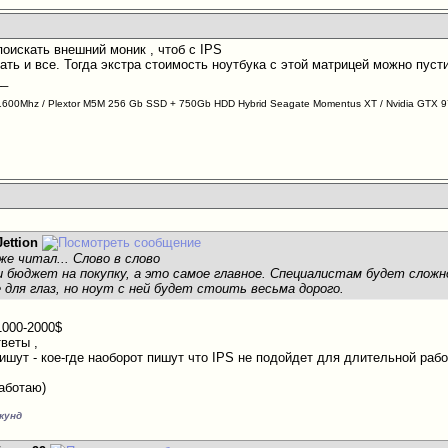
поискать внешний моник , чтоб с IPS
ать и все. Тогда экстра стоимость ноутбука с этой матрицей можно пуст
__
600Mhz / Plextor M5M 256 Gb SSD + 750Gb HDD Hybrid Seagate Momentus XT / Nvidia GTX 
Jettion
же читал... Слово в слово
и бюджет на покупку, а это самое главное. Специалистам будет сло
 для глаз, но ноут с ней будет стоить весьма дорого.
1000-2000$
веты ,
ишут - кое-где наоборот пишут что IPS не подойдет для длительной рабо
работаю)
екунд