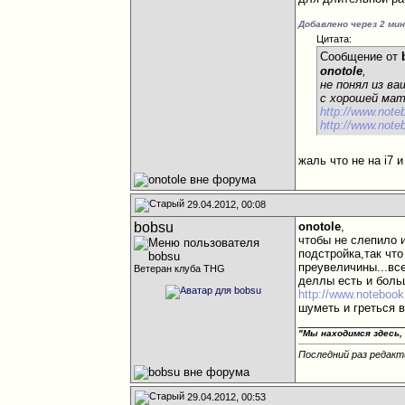
Добавлено через 2 ми
Цитата:
Сообщение от
onotole
,
не понял из в
с хорошей ма
http://www.note
http://www.note
жаль что не на i7 и
29.04.2012, 00:08
bobsu
onotole
,
чтобы не слепило 
подстройка,так чт
преувеличины...вс
Ветеран клуба THG
деллы есть и боль
http://www.notebook.
шуметь и греться в
________________
"Мы находимся здесь,
Последний раз редакт
29.04.2012, 00:53