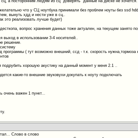
 сц, а посторонним людям из сц "доверять" данные на диске не хочется.
желательно что у СЦ ноутбука принимали без проблем ноуты без ssd hdd
блем, вынуть хдд и нести уже в сц..
как это реализовать лучше будет)
а десткопа, вопрос хранения данных тоже актуален, на текущем занято по
ся выход в использовании 3-4 носителей..
ое решение.
 систему
 программы ( тут возможно внешний, ссд - т.к. скорость нужна,тормоза 
ентов
я подрубить хорошую акустику на данный момент у меня 2.1 ..
идется какие-то внешние звуковухи докупать к ноуту подключать
 очень важен 1 пункт...
ту.
итал... Слово в слово