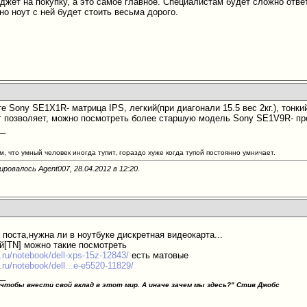
джет на покупку, а это самое главное. Специалистам будет сложно отв
но ноут с ней будет стоить весьма дорого.
е Sony SE1X1R- матрица IPS, легкий(при диагонали 15.5 вес 2кг.), тонки
т позволяет, можно посмотреть более старшую модель Sony SE1V9R- про
__
м, что умный человек иногда тупит, гораздо хуже когда тупой постоянно умничает.
ировалось Agent007, 28.04.2012 в
12:20
.
 поста,нужна ли в ноутбуке дискретная видеокарта...
й[TN] можно такие посмотреть
.ru/notebook/dell-xps-15z-12843/
есть матовые
.ru/notebook/dell...e-e5520-11829/
__
 чтобы внести свой вклад в этот мир. А иначе зачем мы здесь?"
Стив Джобс