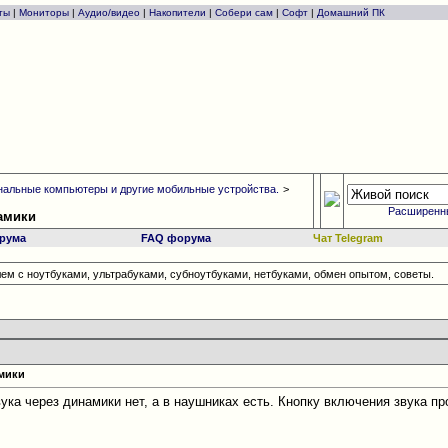
ты
|
Мониторы
|
Аудио/видео
|
Накопители
|
Собери сам
|
Софт
|
Домашний ПК
альные компьютеры и другие мобильные устройства.
>
Расширенн
намики
рума
FAQ форума
Чат Telegram
ем с ноутбуками, ультрабуками, субноутбуками, нетбуками, обмен опытом, советы.
амики
ука через динамики нет, а в наушниках есть. Кнопку включения звука п