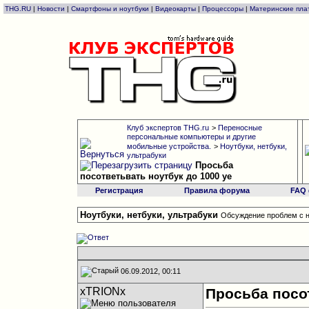
THG.RU
|
Новости
|
Смартфоны и ноутбуки
|
Видеокарты
|
Процессоры
|
Материнские пла
Клуб экспертов THG.ru
>
Переносные
персональные компьютеры и другие
мобильные устройства.
>
Ноутбуки, нетбуки,
ультрабуки
Просьба
посответьвать ноутбук до 1000 уе
Регистрация
Правила форума
FAQ
Ноутбуки, нетбуки, ультрабуки
Обсуждение проблем с н
06.09.2012, 00:11
xTRIONx
Просьба посот