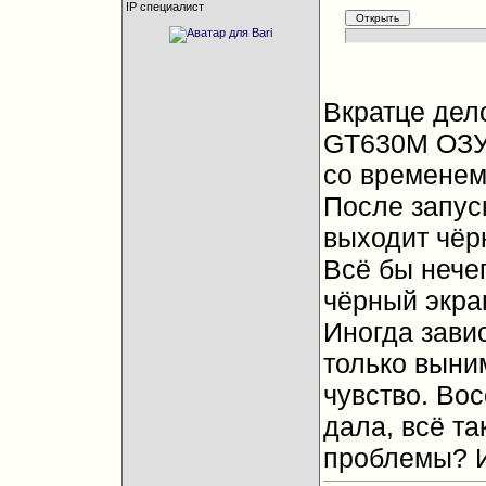
IP специалист
Вкратце дело
GT630M ОЗУ 
со временем 
После запус
выходит чёрн
Всё бы нечег
чёрный экра
Иногда завис
только выни
чувство. Во
дала, всё та
проблемы? И