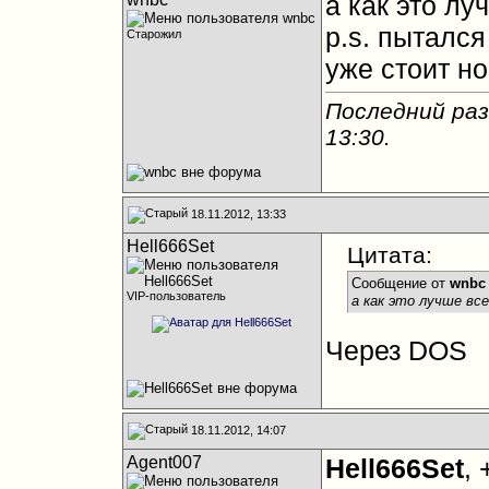
а как это лу
p.s. пытался
Старожил
уже стоит но
Последний раз
13:30
.
18.11.2012, 13:33
Hell666Set
Цитата:
Сообщение от
wnbc
VIP-пользователь
а как это лучше вс
Через DOS
18.11.2012, 14:07
Agent007
Hell666Set
, 