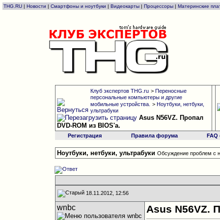
THG.RU
|
Новости
|
Смартфоны и ноутбуки
|
Видеокарты
|
Процессоры
|
Материнские пла
Клуб экспертов THG.ru
>
Переносные
персональные компьютеры и другие
мобильные устройства.
>
Ноутбуки, нетбуки,
ультрабуки
Asus N56VZ. Пропал
DVD-ROM из BIOS'a.
Регистрация
Правила форума
FAQ
Ноутбуки, нетбуки, ультрабуки
Обсуждение проблем с н
18.11.2012, 12:56
wnbc
Asus N56VZ. 