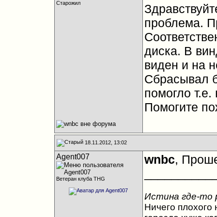
Старожил
Здравствуйт
проблема. П
Соответствен
диска. В вин
виден и на н
Сбрасывал б
помогло т.е.
Помогите по
18.11.2012, 13:02
Agent007
wnbc
, Прош
__________
Ветеран клуба THG
Истина где-то 
Ничего плохого н