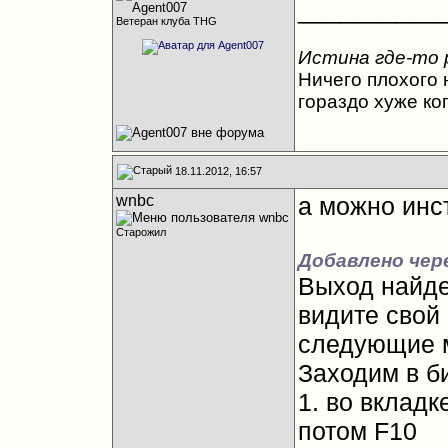
__________
Ветеран клуба THG
Истина где-то 
Ничего плохого н
гораздо хуже ко
18.11.2012, 16:57
wnbc
а можно инс
Старожил
Добавлено чере
Выход найде
видите свой 
следующие 
Заходим в би
1. во вкладке
потом F10