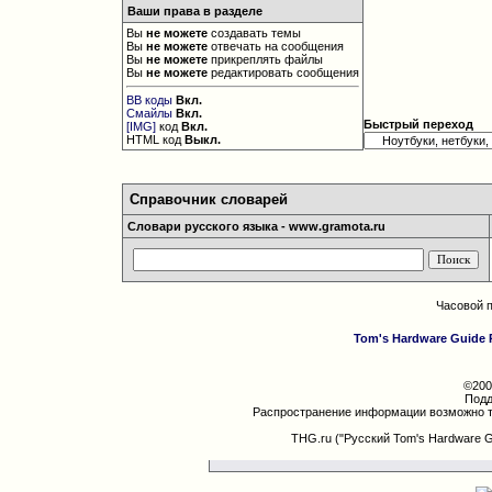
Ваши права в разделе
Вы
не можете
создавать темы
Вы
не можете
отвечать на сообщения
Вы
не можете
прикреплять файлы
Вы
не можете
редактировать сообщения
BB коды
Вкл.
Смайлы
Вкл.
Быстрый переход
[IMG]
код
Вкл.
HTML код
Выкл.
Справочник словарей
Словари русского языка - www.gramota.ru
Часовой 
Tom's Hardware Guide 
©200
Подд
Распространение информации возможно т
THG.ru ("Русский Tom's Hardware 