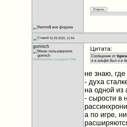
31.03.2015, 11:54
gorinich
Цитата:
Сообщение от
tiger
Победитель конкурса THG
я в альфе был и в б
не знаю, где
- духа стал
на одной из 
- сырости в н
рассинхрони
а по игре, н
расширяются