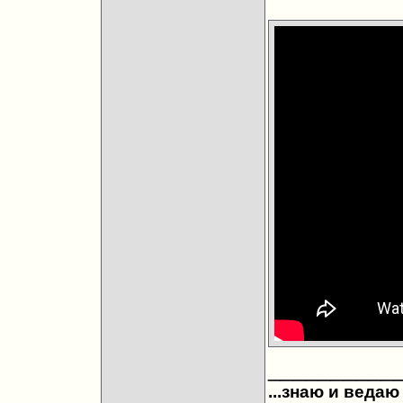
__________
...знаю и ведаю