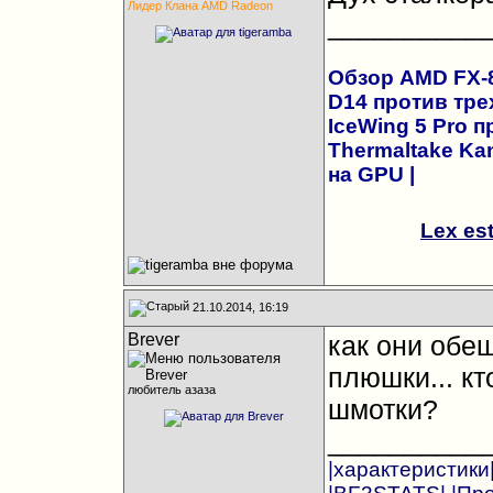
Лидер Клана AMD Radeon
__________
Обзор AMD FX-83
D14 против трех
IceWing 5 Pro 
Thermaltake Kan
на GPU
|
Lex es
21.10.2014, 16:19
Brever
как они обе
плюшки... к
любитель азаза
шмотки?
__________
|характеристики