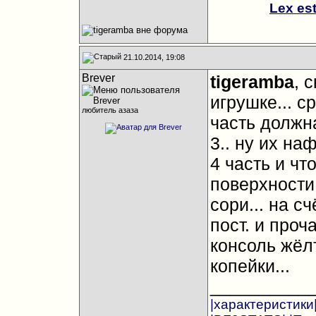
Lex es
21.10.2014, 19:08
Brever
tigeramba
, 
игрушке... с
любитель азаза
часть должн
3.. ну их на
4 часть и чт
поверхности 
сори... на с
пост. и проч
консоль жёлт
копейки...
__________
|характеристики