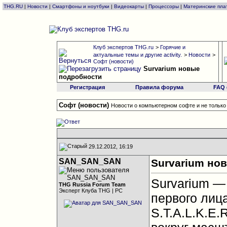
THG.RU
|
Новости
|
Смартфоны и ноутбуки
|
Видеокарты
|
Процессоры
|
Материнские пла
Клуб экспертов THG.ru
>
Горячие и
актуальные темы и другие activity.
>
Новости
>
Софт (новости)
Survarium новые
подробности
Регистрация
Правила форума
FAQ
Софт (новости)
Новости о компьютерном софте и не только
29.12.2012, 16:19
SAN_SAN_SAN
Survarium но
Survarium —
THG Russia Forum Team
Эксперт Клуба THG | PC
первого лиц
S.T.A.L.K.E.