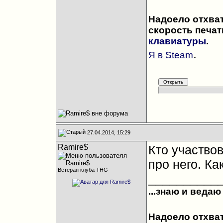
Надоело отхва
скорость печат
клавиатуры
.
.
Я в Steam
27.04.2014, 15:29
Ramire$
Кто участво
про него. Ка
Ветеран клуба THG
__________
...знаю и ведаю
Надоело отхва