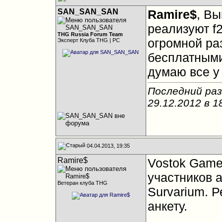
SAN_SAN_SAN
Ramire$
, Вы
реализуют f2
THG Russia Forum Team
огромной ра
Эксперт Клуба THG | PC
бесплатными 
думаю все у
Последний ра
29.12.2012 в
1
04.04.2013, 19:35
Ramire$
Vostok Game
участников
Ветеран клуба THG
Survarium. 
анкету.