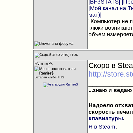
|BF3STATS|
|Пр
|Мой канал на Т
мат)|
"Компьютер не п
глюки возникают
объем измеряетс
31.03.2015, 11:36
Ramire$
Скоро в Stea
http://store
Ветеран клуба THG
__________
...знаю и ведаю
Надоело отхва
скорость печат
клавиатуры
.
.
Я в Steam