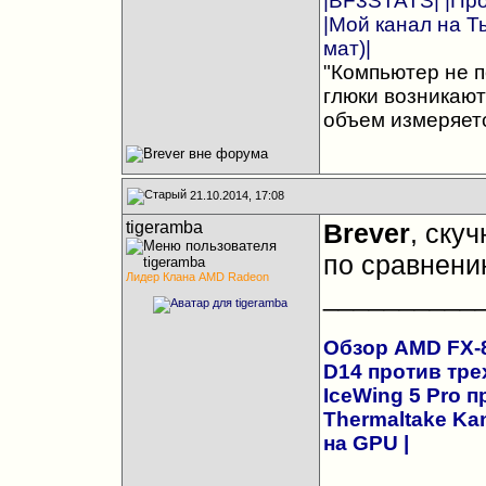
|BF3STATS|
|Пр
|Мой канал на Т
мат)|
"Компьютер не п
глюки возникают
объем измеряетс
21.10.2014, 17:08
tigeramba
Brever
, ску
по сравнени
Лидер Клана AMD Radeon
__________
Обзор AMD FX-83
D14 против трех
IceWing 5 Pro 
Thermaltake Kan
на GPU
|