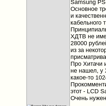
Samsung PS
Основное тр
и качествен
кабельного 
Принципиаль
ХДТВ не име
28000 рубле
из за некот
присматрива
Про Хитачи 
не нашел, у
какое-то 102
Прокомменти
этот - LCD 
Очень нужен