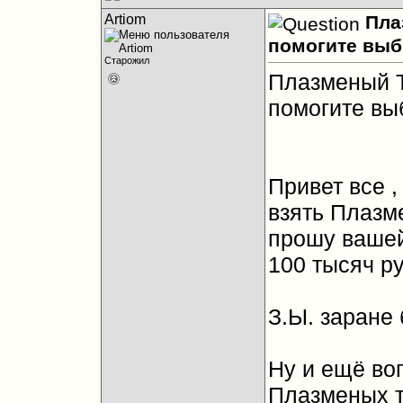
Artiom
Пла
помогите выб
Старожил
Плазменый Т
помогите вы
Привет все 
взять Плазме
прошу вашей
100 тысяч ру
З.Ы. заране
Ну и ещё во
Плазменых т