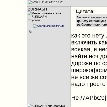
11.09.2007, 17:22
BURNASH
Цитата:
Первоначальное соо
Старожил
да нету сейчас уже
выброшенные неисп
как это нету
включить как
всякая, я не
найти ноч до
дороже по ср
широкоформа
не все же с
надо просто 
__________
Не /7APbC9|