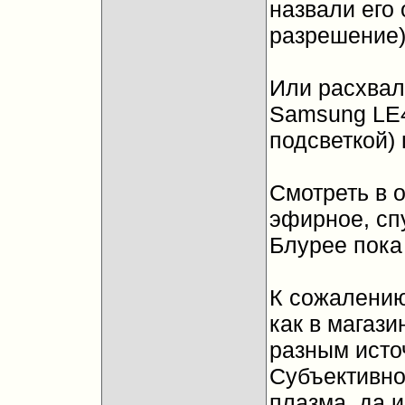
назвали его
разрешение
Или расхва
Samsung LE4
подсветкой)
Смотреть в 
эфирное, сп
Блурее пока
К сожалению
как в магаз
разным исто
Субъективно
плазма, да и