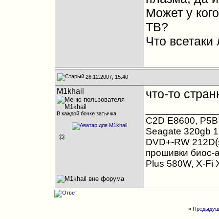
Может у кого
ТВ?
Что всетаки
26.12.2007, 15:40
M1khail
что-то стран
__________
В каждой бочке затычка.
C2D E8600, P5B 
Seagate 320gb 16
DVD+-RW 212D(s
прошивки биос-а
Plus 580W, X-Fi 
«
Предыдущ