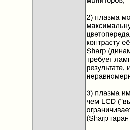
мониторов;
2) плазма м
максимальну
цветопереда
контрасту е
Sharp (динам
требует ламп
результате,
неравномерн
3) плазма и
чем LCD ("вы
ограничивае
(Sharp гаран