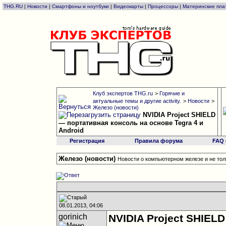
THG.RU
|
Новости
|
Смартфоны и ноутбуки
|
Видеокарты
|
Процессоры
|
Материнские пла
Клуб экспертов THG.ru
>
Горячие и
актуальные темы и другие activity.
>
Новости
>
Железо (новости)
NVIDIA Project SHIELD
— портативная консоль на основе Tegra 4 и
Android
Регистрация
Правила форума
FAQ
Железо (новости)
Новости о компьютерном железе и не тол
08.01.2013, 04:06
gorinich
NVIDIA Project SHIEL