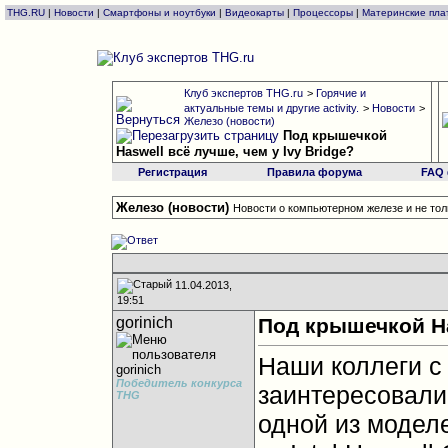
THG.RU
|
Новости
|
Смартфоны и ноутбуки
|
Видеокарты
|
Процессоры
|
Материнские пла
Клуб экспертов THG.ru
>
Горячие и
актуальные темы и другие activity.
>
Новости
>
Железо (новости)
Под крышечкой
Haswell всё лучше, чем у Ivy Bridge?
Регистрация
Правила форума
FAQ
Железо (новости)
Новости о компьютерном железе и не тол
11.04.2013,
19:51
gorinich
Под крышечкой Has
Наши коллеги с 
Победитель конкурса
заинтересовали
THG
одной из модел