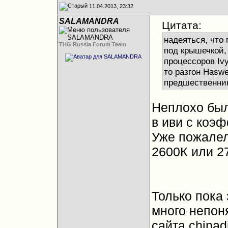
11.04.2013, 23:32
SALAMANDRA
Цитата:
надеяться, что
THG Russia Forum Team
под крышечкой,
процессоров Ivy
то разгон Haswe
предшественник
Неплохо был
в иви с коэф
Уже пожалела
2600К или 27
Только пока 
много непоня
сайта chinadi