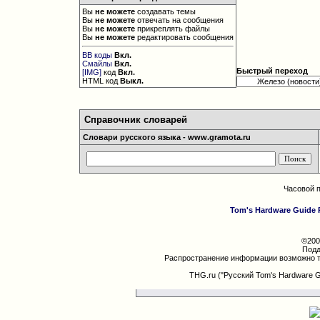
Вы
не можете
создавать темы
Вы
не можете
отвечать на сообщения
Вы
не можете
прикреплять файлы
Вы
не можете
редактировать сообщения
BB коды
Вкл.
Смайлы
Вкл.
Быстрый переход
[IMG]
код
Вкл.
HTML код
Выкл.
Справочник словарей
Словари русского языка - www.gramota.ru
Часовой 
Tom's Hardware Guide 
©200
Подд
Распространение информации возможно т
THG.ru ("Русский Tom's Hardware 