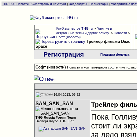
THG.RU
|
Новости
|
Смартфоны и ноутбуки
|
Видеокарты
|
Процессоры
|
Материнские пла
Клуб экспертов THG.ru
>
Горячие и
актуальные темы и другие activity.
>
Новости
>
Софт (новости)
Трейлер фильма Dead
Space
Регистрация
Правила форума
Софт (новости)
Новости о компьютерном софте и не только
16.04.2013, 03:32
SAN_SAN_SAN
Трейлер филь
Пока Голливу
THG Russia Forum Team
Эксперт Клуба THG | PC
стоит ли эк
за дело взя