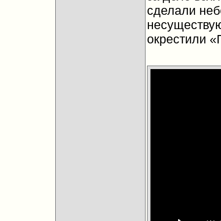
сделали неб
несуществую
окрестили «П