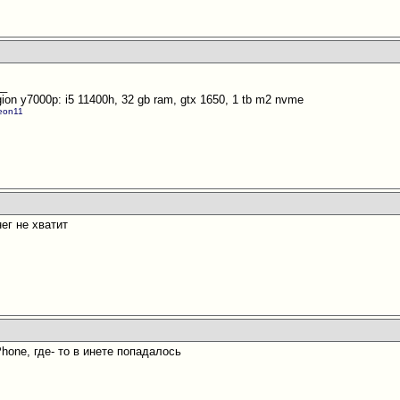
__
ion y7000p: i5 11400h, 32 gb ram, gtx 1650, 1 tb m2 nvme
geon11
ег не хватит
Phone, где- то в инете попадалось