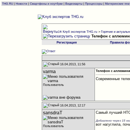
THG.RU
|
Новости
|
Смартфоны и ноутбуки
|
Видеокарты
|
Процессоры
|
Материнские пла
Клуб экспертов THG.ru
>
Горячие и актуальны
Телефон с аллюми
Регистрация
Правила фо
16.04.2013, 11:56
varma
Телефон с аллюмин
Современные теле
Пользователь
16.04.2013, 12:17
sansdraT
Самый лучший HTC 
Добавлено через 15 м
вот нагуглила, по
Пользователь