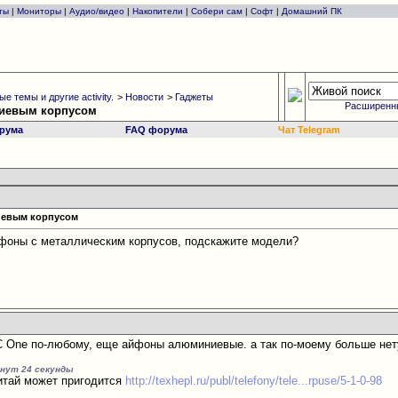
ты
|
Мониторы
|
Аудио/видео
|
Накопители
|
Собери сам
|
Софт
|
Домашний ПК
е темы и другие activity.
>
Новости
>
Гаджеты
Расширенн
ниевым корпусом
рума
FAQ форума
Чат Telegram
иевым корпусом
фоны с металлическим корпусов, подскажите модели?
One по-любому, еще айфоны алюминиевые. а так по-моему больше нету
инут 24 секунды
читай может пригодится
http://texhepl.ru/publ/telefony/tele...rpuse/5-1-0-98