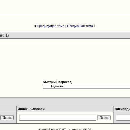
«
Предыдущая тема
|
Следующая тема
»
ей: 1)
Быстрый переход
Яndex - Словари
Википедия
Часовой пояс GMT +4, время:
06:29
.