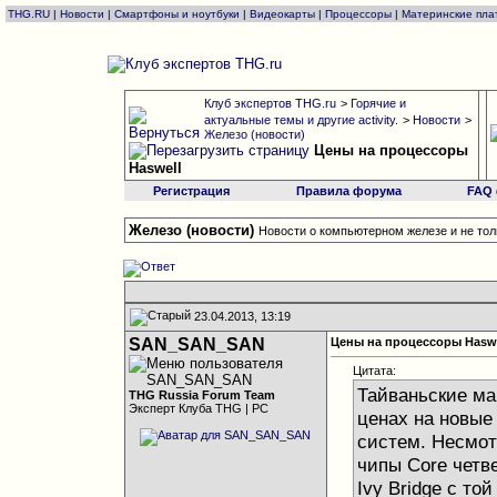
THG.RU
|
Новости
|
Смартфоны и ноутбуки
|
Видеокарты
|
Процессоры
|
Материнские пла
Клуб экспертов THG.ru
>
Горячие и
актуальные темы и другие activity.
>
Новости
>
Железо (новости)
Цены на процессоры
Haswell
Регистрация
Правила форума
FAQ
Железо (новости)
Новости о компьютерном железе и не тол
23.04.2013, 13:19
SAN_SAN_SAN
Цены на процессоры Haswe
Цитата:
Тайваньские м
THG Russia Forum Team
Эксперт Клуба THG | PC
ценах на новые 
систем. Несмот
чипы Core четв
Ivy Bridge с той