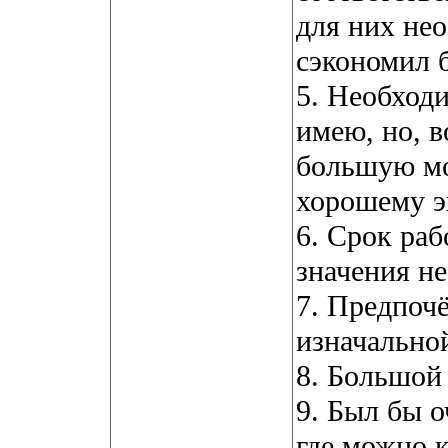
для них не
сэкономил 
5. Необход
имею, но, в
большую мо
хорошему э
6. Срок раб
значения не
7. Предпоч
изначально
8. Большой 
9. Был бы о
где можно к