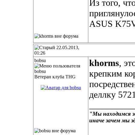
Из того, чт
приглянуло
ASUS K75VJ
22.05.2013,
01:26
bobsu
khorms
, э
крепким ко
Ветеран клуба THG
посредстве
деллку 5721
__________
"Мы находимся зд
иначе зачем мы з