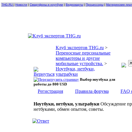
THG.RU
|
Новости
|
Смартфоны и ноутбуки
|
Видеокарты
|
Процессоры
|
Материнские пла
Клуб экспертов THG.ru
>
Переносные персональные
компьютеры и другие
мобильные устройства.
>
Ноутбуки, нетбуки,
ультрабуки
Выбор ноутбука для
работы до 800 USD
Регистрация
Правила форума
FAQ 
Ноутбуки, нетбуки, ультрабуки
Обсуждение про
нетбуками, обмен опытом, советы.