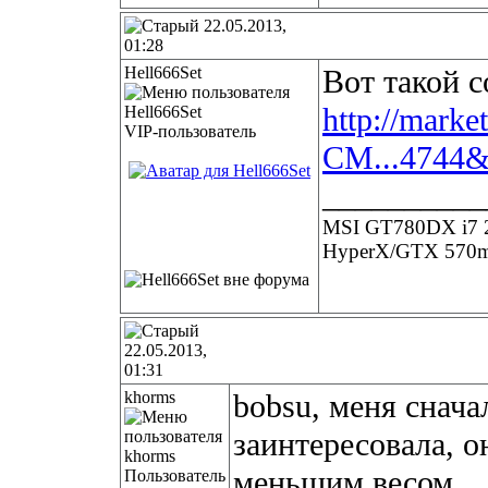
22.05.2013,
01:28
Hell666Set
Вот такой 
http://marke
VIP-пользователь
CM...4744&
__________
MSI GT780DX i7 
HyperX/GTX 570m 
22.05.2013,
01:31
khorms
bobsu, меня сначал
заинтересовала, о
меньшим весом.
Пользователь