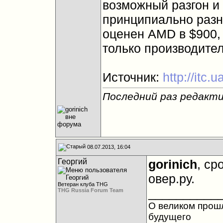
возможный разгон и
принципиально разн
оценен AMD в $900, 
только производите
Источник:
http://itc.
Последний раз редактир
08.07.2013, 16:04
Георгий
gorinich
, ср
овер.ру.
Ветеран клуба THG
__________
THG Russia Forum Team
О великом прош
будущего