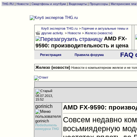
THG.RU
|
Новости
|
Смартфоны и ноутбуки
|
Видеокарты
|
Процессоры
|
Материнские пла
Клуб экспертов THG.ru
>
Горячие и актуальные темы и
другие activity.
>
Новости
>
Железо (новости)
AMD FX-
9590: производительность и цена
FAQ 
Регистрация
Правила форума
Железо (новости)
Новости о компьютерном железе и не тол
08.07.2013,
15:52
gorinich
AMD FX-9590: произво
Совсем недавно ко
Победитель
восьмиядерную моде
конкурса THG