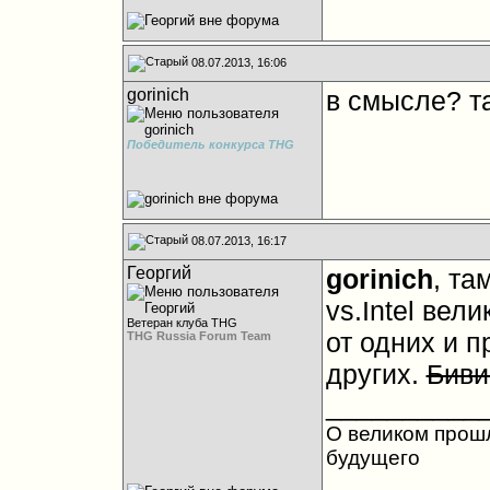
08.07.2013, 16:06
gorinich
в смысле? т
Победитель конкурса THG
08.07.2013, 16:17
Георгий
gorinich
, та
vs.Intel вел
Ветеран клуба THG
от одних и п
THG Russia Forum Team
других.
Биви
__________
О великом прош
будущего