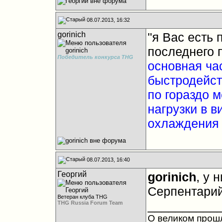
08.07.2013, 16:32
gorinich
"я Вас есть 
последнего 
Победитель конкурса THG
основная ча
быстродейст
по гораздо 
нагрузки в 
охлаждения 
08.07.2013, 16:40
Георгий
gorinich
, у 
Серпентарий
Ветеран клуба THG
__________
THG Russia Forum Team
О великом прош