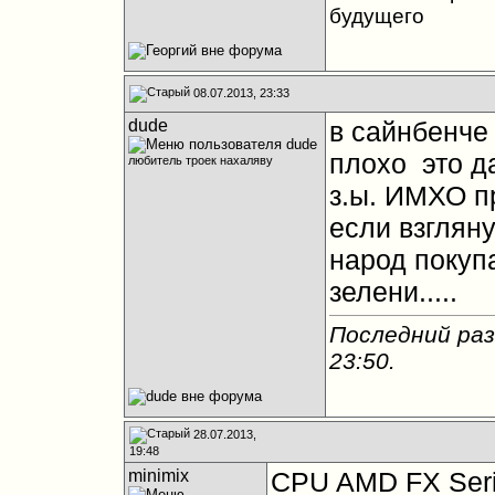
будущего
08.07.2013, 23:33
dude
в сайнбенче 
плохо
это да
любитель троек нахаляву
з.ы. ИМХО п
если взгляну
народ покуп
зелени.....
Последний раз
23:50
.
28.07.2013,
19:48
minimix
CPU AMD FX Seri