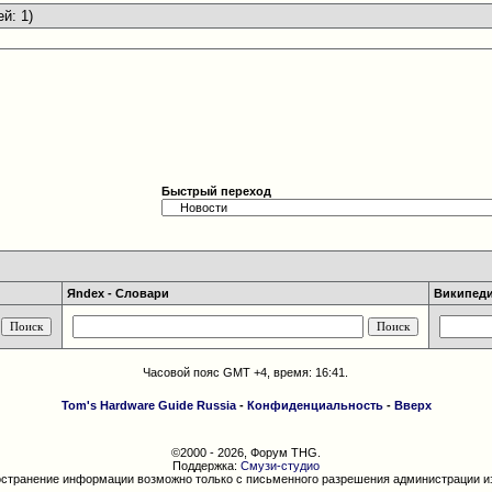
ей: 1)
Быстрый переход
Яndex - Словари
Википедия
Часовой пояс GMT +4, время:
16:41
.
Tom's Hardware Guide Russia
-
Конфиденциальность
-
Вверх
©2000 - 2026, Форум THG.
Поддержка:
Смузи-студио
странение информации возможно только с письменного разрешения администрации и