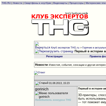
THG.RU
|
Новости
|
Смартфоны и ноутбуки
|
Видеокарты
|
Процессоры
|
Материнские пла
Клуб экспертов THG.ru
>
Горячие и актуальны
Первый в истории а
Регистрация
Правила фо
Новости
Известия, события, сенсации и другая интер
01.08.2013, 15:23
gorinich
Первый в истории а
3D-принтеры, спос
быть использованы
Победитель конкурса THG
— тот поможет ему