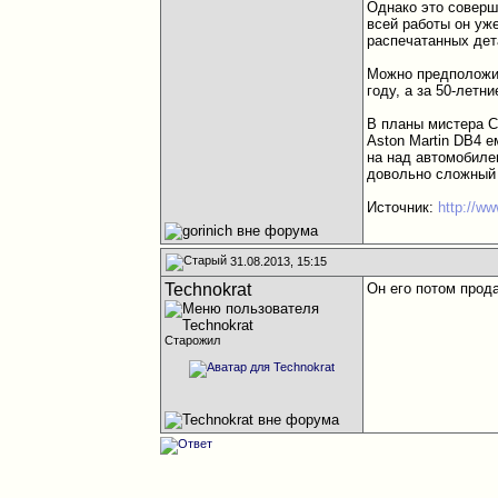
Однако это соверш
всей работы он уже
распечатанных дет
Можно предположит
году, а за 50-летн
В планы мистера С
Aston Martin DB4 е
на над автомобилем
довольно сложный 
Источник:
http://w
31.08.2013, 15:15
Technokrat
Он его потом прод
Старожил