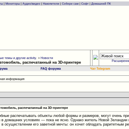
ты
|
Мониторы
|
Аудио/видео
|
Накопители
|
Собери сам
|
Софт
|
Домашний ПК
е темы и другие activity.
>
Новости
Расширенн
втомобиль, распечатанный на 3D-принтере
рума
FAQ форума
Чат Telegram
есная информация
втомобиль, распечатанный на 3D-принтере
обные распечатывать объекты любой формы и размеров, могут очень приг
 в домашних условиях — пока не ясно. Однако житель Новой Зеландии 
 в осуществлении его заветной мечты: он хочет обладать раритетным ре