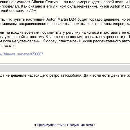
енно не смущает Айвена Сентча — он планомерно идет к своей цели, и 
 проделал. Как сказано в его личном онлайн-дневнике, кузов Aston Mart
алей составило 72%.
ь, что купить настоящий Aston Martin DB4 будет гораздо дешевле, но э
ие машины, сохранившиеся в незначительном количестве экземпляров, ка
ентча входит все-таки поставить эту реплику на колеса и заставить ее 
му уже не найти, поэтому было решено позаимствовать внутренности от 
 пока не установлены. К слову, пластиковый кузов распечатанного авто
«паззл».
ww.3dnews.ru/news/656687
аст не дешевле настоящего ретро автомобиля. Да и если есть деньги и 
«
Предыдущая тема
|
Следующая тема
»