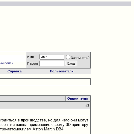
Имя
Запомнить?
ый поиск
Пароль
Справка
Пользователи
Опции темы
#
1
одиться в производстве, но для чего они могут
все-таки нашел применение своему 3D-принтеру
тро-автомобилем Aston Martin DB4.