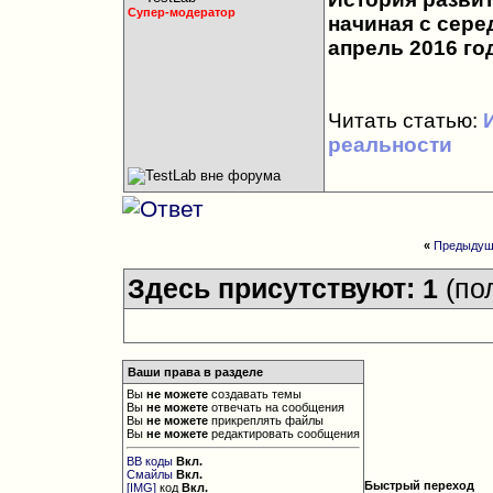
Супер-модератор
начиная с сере
апрель 2016 го
Читать статью:
реальности
«
Предыдущ
Здесь присутствуют: 1
(по
Ваши права в разделе
Вы
не можете
создавать темы
Вы
не можете
отвечать на сообщения
Вы
не можете
прикреплять файлы
Вы
не можете
редактировать сообщения
BB коды
Вкл.
Смайлы
Вкл.
Быстрый переход
[IMG]
код
Вкл.