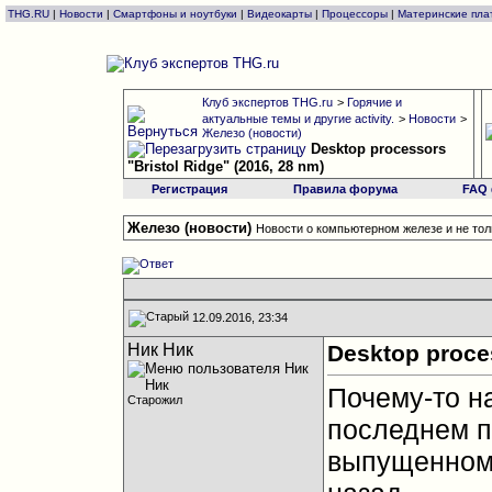
THG.RU
|
Новости
|
Смартфоны и ноутбуки
|
Видеокарты
|
Процессоры
|
Материнские пла
Клуб экспертов THG.ru
>
Горячие и
актуальные темы и другие activity.
>
Новости
>
Железо (новости)
Desktop processors
"Bristol Ridge" (2016, 28 nm)
Регистрация
Правила форума
FAQ
Железо (новости)
Новости о компьютерном железе и не тол
12.09.2016, 23:34
Ник Ник
Desktop proces
Почему-то на
Старожил
последнем п
выпущенном 