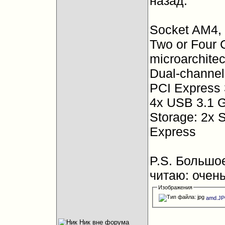
назад.
Socket AM4, 
Two or Four 
microarchitec
Dual-channel
PCI Express 
4x USB 3.1 
Storage: 2x 
Express
P.S. Большое
читаю: очен
Изображения
amd.J